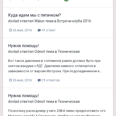
Куда идем мы с пятачком?
dovlad
ответил
Walun
тема в
Встречи клуба 2016
26 мая, 2016
41 ответ
Нужна помощь!
dovlad
ответил
Odesit
тема в
Техническая
Вот такое давление в топливной рампе должно быть при
снятом вакууме с РДТ. Давление немного отличается в
зависимости от версии Мотрона. При подсоединенном и...
26 мая, 2016
25 ответов
Нужна помощь!
dovlad
ответил
Odesit
тема в
Техническая
Поскольку расходомер у него 208-й смею предположить что
Моторон там М1.5.Отключать лямбду на нем проблемнее,