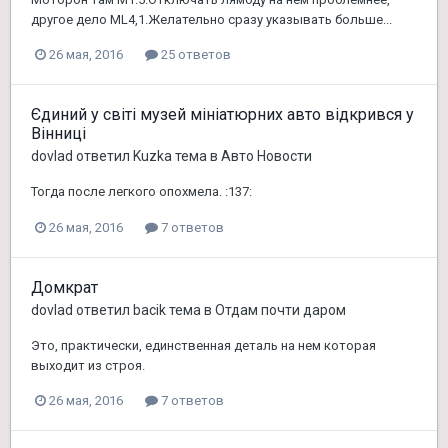
другое дело ML4,1.Желательно сразу указывать больше...
26 мая, 2016
25 ответов
Єдиний у світі музей мініатюрних авто відкрився у
Вінниці
dovlad
ответил
Kuzka
тема в
Авто Новости
Тогда после легкого опохмела. :137:
26 мая, 2016
7 ответов
Домкрат
dovlad
ответил
bacik
тема в
Отдам почти даром
Это, практически, единственная деталь на нем которая
выходит из строя.
26 мая, 2016
7 ответов