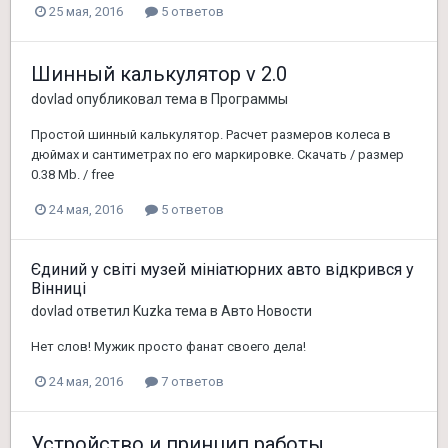
25 мая, 2016
5 ответов
Шинный калькулятор v 2.0
dovlad
опубликовал тема в
Программы
Простой шинный калькулятор. Расчет размеров колеса в
дюймах и сантиметрах по его маркировке. Скачать / размер
0.38 Mb. / free
24 мая, 2016
5 ответов
Єдиний у світі музей мініатюрних авто відкрився у
Вінниці
dovlad
ответил
Kuzka
тема в
Авто Новости
Нет слов! Мужик просто фанат своего дела!
24 мая, 2016
7 ответов
Устройство и принцип работы