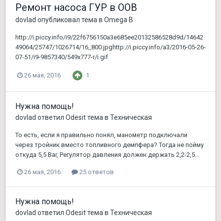
Ремонт насоса ГУР в ООВ
dovlad
опубликовал тема в
Omega B
http://i.piccy.info/i9/22f6756150a3e685ee20132586528d9d/14642
49064/25747/1026714/16_800.jpghttp://i.piccy.info/a3/2016-05-26-
07-51/i9-9857340/549x777-r/i.gif
1
26 мая, 2016
Нужна помощь!
dovlad
ответил
Odesit
тема в
Техническая
То есть, если я правильно понял, манометр подключали
через тройник вместо топливного демпфера? Тогда не пойму
откуда 5,5 Bar, Регулятор давления должен держать 2,2-2,5...
26 мая, 2016
25 ответов
Нужна помощь!
dovlad
ответил
Odesit
тема в
Техническая