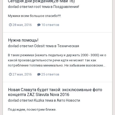
Сегодня дни рождения(28-Май 16)
dovlad
ответил
root
тема в
Поздравления!
Мужики всем большое спасибо!!!!
28 мая, 2016
10 ответов
Нужна помощь!
dovlad
ответил
Odesit
тема в
Техническая
В таких режимах (нажать педальку и держать 2000 - 3000) ни о
какой производительности речи идти не может так как
потребление топлива минимально. Не забываем вазовские...
27 мая, 2016
25 ответов
Новая Славута будет такой: эксклюзивные фото
концепта ZAZ Slavuta Nova 2016
dovlad
ответил
Kuzka
тема в
Авто Новости
Подождем, посмотрим ближе.