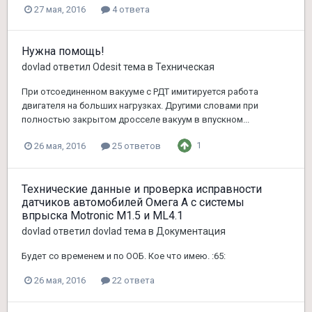
27 мая, 2016
4 ответа
Нужна помощь!
dovlad
ответил
Odesit
тема в
Техническая
При отсоединенном вакууме с РДТ имитируется работа
двигателя на больших нагрузках. Другими словами при
полностью закрытом дросселе вакуум в впускном...
1
26 мая, 2016
25 ответов
Технические данные и проверка исправности
датчиков автомобилей Омега А с системы
впрыска Motronic M1.5 и ML4.1
dovlad
ответил
dovlad
тема в
Документация
Будет со временем и по ООБ. Кое что имею. :65:
26 мая, 2016
22 ответа