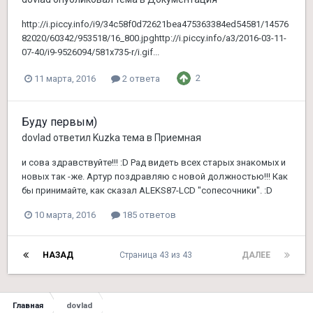
http://i.piccy.info/i9/34c58f0d72621bea475363384ed54581/14576
82020/60342/953518/16_800.jpghttp://i.piccy.info/a3/2016-03-11-
07-40/i9-9526094/581x735-r/i.gif...
2
11 марта, 2016
2 ответа
Буду первым)
dovlad
ответил
Kuzka
тема в
Приемная
и сова здравствуйте!!! :D Рад видеть всех старых знакомых и
новых так -же. Артур поздравляю с новой должностью!!! Как
бы принимайте, как сказал ALEKS87-LCD "сопесочники". :D
10 марта, 2016
185 ответов
НАЗАД
Страница 43 из 43
ДАЛЕЕ
Главная
dovlad