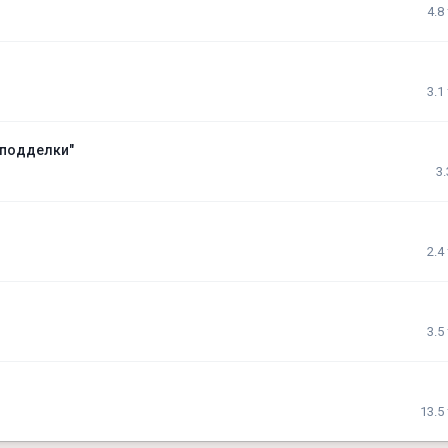
4.8
3.1
 подделки"
3
2.4
3.5
13.5