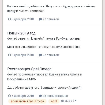
Варiант менi подобається. Якщо хтось буде друкувати візьму
певну кількість наклейок.
5 декабря, 2018
27 ответов
Новый 2019 год
dovlad
ответил
klymets1
тема в
Клубная жизнь
Менi теж, лишилося натиснути на RVD щоб зробив.
5 декабря, 2018
27 ответов
Реставрация Opel Omega
dovlad
прокомментировал
Kuzka
запись блога в
Воскрешение MV6
Да, работы еще много. Завидую упорству Андрея))
5 декабря, 2018
25 комментариев
(и ещё 3 )
реставрация opel omega
opel