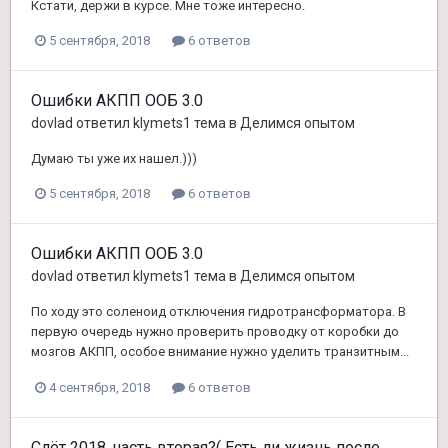
Кстати, держи в курсе. Мне тоже интересно.
5 сентября, 2018
6 ответов
Ошибки АКПП ООБ 3.0
dovlad
ответил
klymets1
тема в
Делимся опытом
Думаю ты уже их нашел.)))
5 сентября, 2018
6 ответов
Ошибки АКПП ООБ 3.0
dovlad
ответил
klymets1
тема в
Делимся опытом
По ходу это соленоид отключения гидротрансформатора. В
первую очередь нужно проверить проводку от коробки до
мозгов АКПП, особое внимание нужно уделить транзитным...
4 сентября, 2018
6 ответов
Слёт 2018, часть вторая?( Есть ли жизнь после