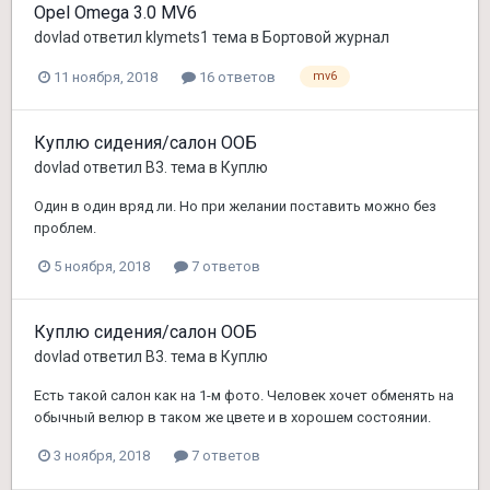
Opel Omega 3.0 MV6
dovlad
ответил
klymets1
тема в
Бортовой журнал
11 ноября, 2018
16 ответов
mv6
Куплю сидения/салон ООБ
dovlad
ответил
B3.
тема в
Куплю
Один в один вряд ли. Но при желании поставить можно без
проблем.
5 ноября, 2018
7 ответов
Куплю сидения/салон ООБ
dovlad
ответил
B3.
тема в
Куплю
Есть такой салон как на 1-м фото. Человек хочет обменять на
обычный велюр в таком же цвете и в хорошем состоянии.
3 ноября, 2018
7 ответов