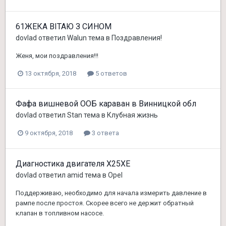
61ЖЕКА ВІТАЮ З СИНОМ
dovlad
ответил
Walun
тема в
Поздравления!
Женя, мои поздравления!!!
13 октября, 2018
5 ответов
Фафа вишневой ООБ караван в Винницкой обл
dovlad
ответил
Stan
тема в
Клубная жизнь
9 октября, 2018
3 ответа
Диагностика двигателя X25XE
dovlad
ответил
amid
тема в
Opel
Поддерживаю, необходимо для начала измерить давление в
рампе после простоя. Скорее всего не держит обратный
клапан в топливном насосе.