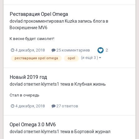
Реставрация Opel Omega
dovlad
прокомментировал
Kuzka
запись блога в
Воскрешение MV6
К весне будет самолет!
2
4 декабря, 2018
25 комментариев
(и ещё 3 )
реставрация opel omega
opel
Новый 2019 год
dovlad
ответил
klymets1
тема в
Клубная жизнь
Стал в очередь
4 декабря, 2018
27 ответов
Opel Omega 3.0 MV6
dovlad
ответил
klymets1
тема в
Бортовой журнал