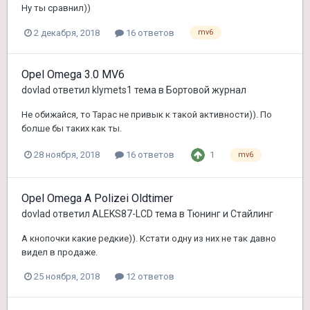
Ну ты сравнил))
2 декабря, 2018
16 ответов
mv6
Opel Omega 3.0 MV6
dovlad
ответил
klymets1
тема в
Бортовой журнал
Не обижайся, то Тарас не привык к такой активности)). По
болше бы таких как ты.
1
28 ноября, 2018
16 ответов
mv6
Opel Omega A Polizei Oldtimer
dovlad
ответил
ALEKS87-LCD
тема в
Тюнинг и Стайлинг
А кнопочки какие редкие)). Кстати одну из них не так давно
видел в продаже.
25 ноября, 2018
12 ответов