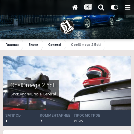
Главная
Блоги
General
OpelOmega 2.5dti
OpelOmega 2.5dti
Блог
AndriyGrec
в
General
ЗАПИСЬ
КОММЕНТАРИЕВ
ПРОСМОТРОВ
1
7
6096