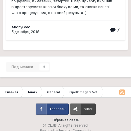
поцарапий, вимазаний, затертий. В першу чергу вирішив
відреставрувати кнопки блоку кліми, та кнопки панелі.
Фото процесу нема, є готовий результат)
AndriyGrec
7
5 декабря, 2018
Подписчики
0
Главная
Блоги
General
OpelOmega 2.5dti
Facebook
Viber
Обратная связь
61.CLUB! All rights reserved.
Powered by Invision Community