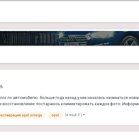
V6
блог по автомобилю. больше года назад у нее началась начинаться нова
 и восстановление. постараюсь комментировать каждое фото. Информац
(и ещё 3 )
реставрация opel omega
opel