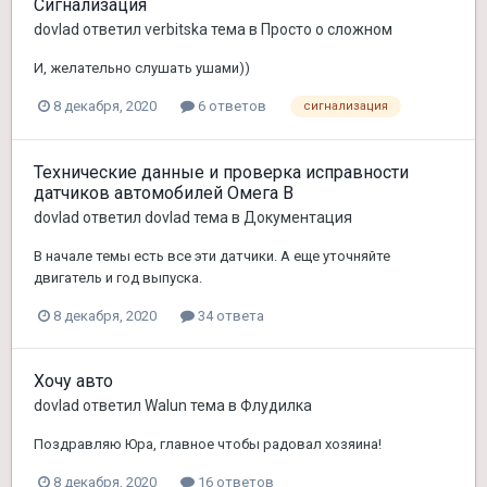
Сигнализация
dovlad
ответил
verbitska
тема в
Просто о сложном
И, желательно слушать ушами))
8 декабря, 2020
6 ответов
сигнализация
Технические данные и проверка исправности
датчиков автомобилей Омега В
dovlad
ответил
dovlad
тема в
Документация
В начале темы есть все эти датчики. А еще уточняйте
двигатель и год выпуска.
8 декабря, 2020
34 ответа
Хочу авто
dovlad
ответил
Walun
тема в
Флудилка
Поздравляю Юра, главное чтобы радовал хозяина!
8 декабря, 2020
16 ответов