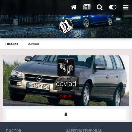
Главная
dovlad
dovlad
Админ
ПОСТОВ
ЗАРЕГИСТРИРОВАН