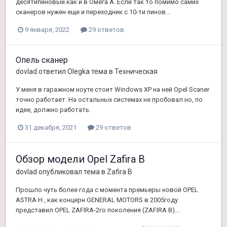
десятипиновый как и в Омега А. Если так то помимо самих
сканеров нужен еще и переходник с 10-ти пинов...
9 января, 2022
29 ответов
Опель сканер
dovlad
ответил
Olegka
тема в
Техническая
У меня в гаражном ноуте стоит Windows XP на ней Opel Scaner
точно работает. На остальных системах не пробовал но, по
идее, должно работать.
31 декабря, 2021
29 ответов
Обзор модели Opel Zafira B
dovlad
опубликовал тема в
Zafira B
Прошло чуть более года с момента премьеры новой OPEL
ASTRA H , как концерн GENERAL MOTORS в 2005году
представил OPEL ZAFIRA-2го поколения (ZAFIRA B)...