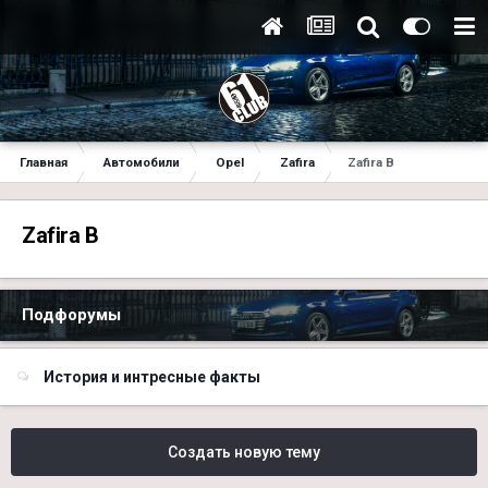
Главная
Автомобили
Opel
Zafira
Zafira B
Zafira B
Подфорумы
История и интресные факты
Создать новую тему