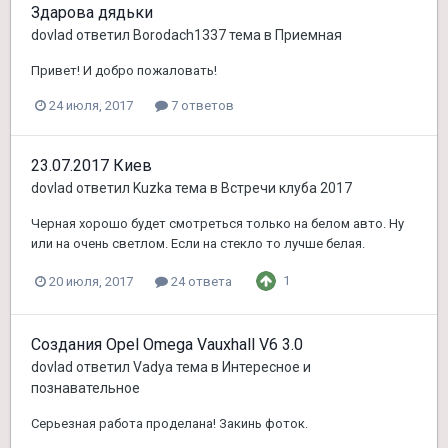
Здарова дядьки
dovlad
ответил
Borodach1337
тема в
Приемная
Привет! И добро пожаловать!
24 июля, 2017
7 ответов
23.07.2017 Киев
dovlad
ответил
Kuzka
тема в
Встречи клуба 2017
Черная хорошо будет смотреться только на белом авто. Ну
или на очень светлом. Если на стекло то лучше белая.
1
20 июля, 2017
24 ответа
Cоздания Opel Оmega Vauxhall V6 3.0
dovlad
ответил
Vadya
тема в
Интересное и
познавательное
Серьезная работа проделана! Закинь фоток.