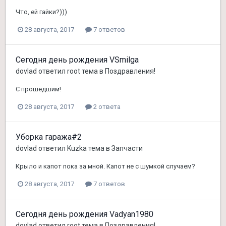
Что, ей гайки?)))
28 августа, 2017
7 ответов
Сегодня день рождения VSmilga
dovlad
ответил
root
тема в
Поздравления!
С прошедшим!
28 августа, 2017
2 ответа
Уборка гаража#2
dovlad
ответил
Kuzka
тема в
Запчасти
Крыло и капот пока за мной. Капот не с шумкой случаем?
28 августа, 2017
7 ответов
Сегодня день рождения Vadyan1980
dovlad
ответил
root
тема в
Поздравления!