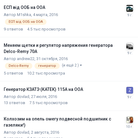
ЕСП від ООБ на ООА
Автор
M1shka
,
4 марта, 2016
ЕСП від ООБ на ООА
9
ответов
4.5 тыс
просмотров
Меняем щетки и регулятор напряжения генератора
Delco-Remy 70A
Автор
andrew22
,
31 октября, 2016
(и ещё 2 )
Delco-Remy
генератор
5
ответов
10.2 тыс
просмотра
Генератор КЗАТЭ (КАТЕК) 115А на ООА
Автор
dovlad
,
27 июля, 2016
13
ответов
7.5 тыс
просмотров
Колхозим на опель омегу подвесной подшипник с
газеляки!)
Автор
dovlad
,
2 августа, 2016