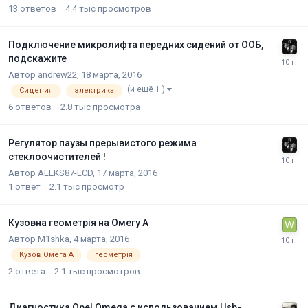
13
ответов
4.4 тыс
просмотров
Подключение микролифта передних сидений от ООБ,
подскажите
Автор
andrew22
,
18 марта, 2016
(и ещё 1 )
Сидения
электрика
6
ответов
2.8 тыс
просмотра
Регулятор паузы прерывистого режима
стеклоочистителей !
Автор
ALEKS87-LCD
,
17 марта, 2016
1
ответ
2.1 тыс
просмотр
Кузовна геометрія на Омегу А
Автор
M1shka
,
4 марта, 2016
Кузов Омега А
геометрія
2
ответа
2.1 тыс
просмотров
Диагностика Opel Omega с использованием Usb-