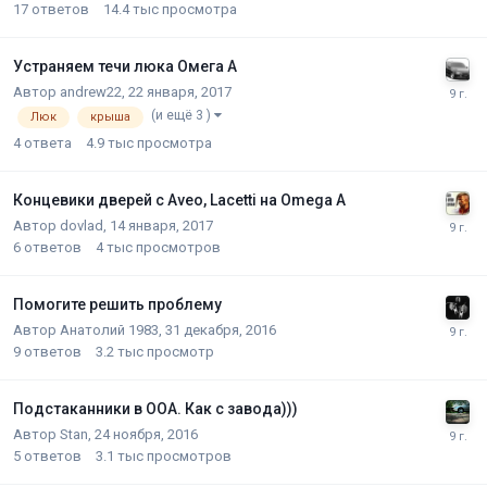
17
ответов
14.4 тыс
просмотра
Устраняем течи люка Омега А
Автор
andrew22
,
22 января, 2017
(и ещё 3 )
Люк
крыша
4
ответа
4.9 тыс
просмотра
Концевики дверей с Aveo, Lacetti на Omega A
Автор
dovlad
,
14 января, 2017
6
ответов
4 тыс
просмотров
Помогите решить проблему
Автор
Анатолий 1983
,
31 декабря, 2016
9
ответов
3.2 тыс
просмотр
Подстаканники в ООА. Как с завода)))
Автор
Stan
,
24 ноября, 2016
5
ответов
3.1 тыс
просмотров