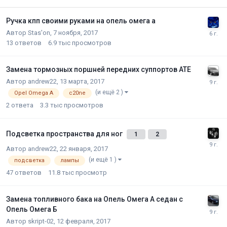
Ручка кпп своими руками на опель омега а
Автор
Stas'on
,
7 ноября, 2017
13
ответов
6.9 тыс
просмотров
Замена тормозных поршней передних суппортов ATE
Автор
andrew22
,
13 марта, 2017
(и ещё 2 )
Opel Omega A
c20ne
2
ответа
3.3 тыс
просмотров
Подсветка пространства для ног
1
2
Автор
andrew22
,
22 января, 2017
(и ещё 1 )
подсветка
лампы
47
ответов
11.8 тыс
просмотр
Замена топливного бака на Опель Омега А седан с
Опель Омега Б
Автор
skript-02
,
12 февраля, 2017