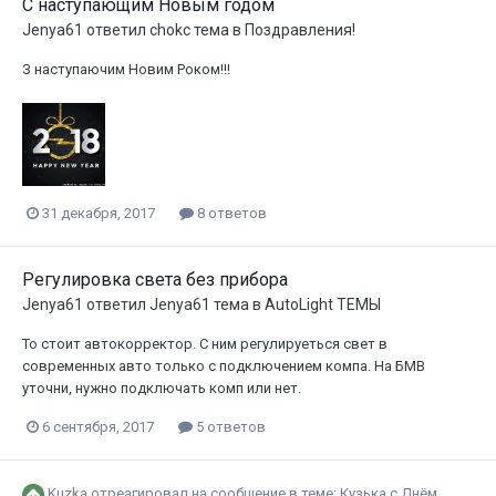
С наступающим Новым годом
Jenya61
ответил
chokc
тема в
Поздравления!
З наступаючим Новим Роком!!!
31 декабря, 2017
8 ответов
Регулировка света без прибора
Jenya61
ответил
Jenya61
тема в
AutoLight ТЕМЫ
То стоит автокорректор. С ним регулируеться свет в
современных авто только с подключением компа. На БМВ
уточни, нужно подключать комп или нет.
6 сентября, 2017
5 ответов
Kuzka
отреагировал на сообщение в теме:
Кузька с Днём