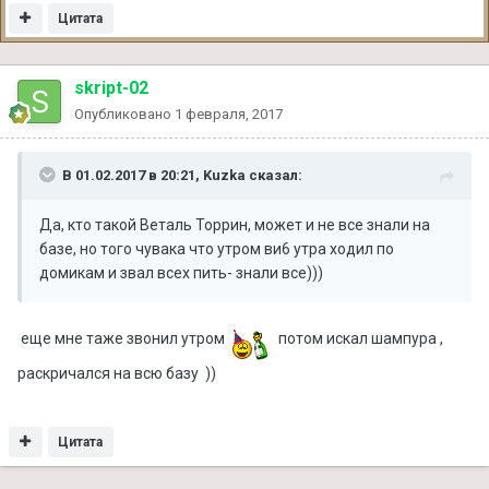
Цитата
skript-02
Опубликовано
1 февраля, 2017
В 01.02.2017 в 20:21, Kuzka сказал:
Да, кто такой Веталь Торрин, может и не все знали на
базе, но того чувака что утром ви6 утра ходил по
домикам и звал всех пить- знали все)))
еще мне таже звонил утром
потом искал шампура ,
раскричался на всю базу ))
Цитата