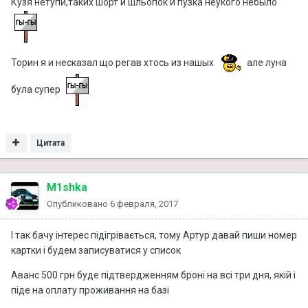
Кузя нетупи,таких шорт и шльопок и пузка неукого небыло
Торин я и несказал що регав хтось из нашых
але луна
була супер
Цитата
M1shka
Опубликовано
6 февраля, 2017
І так бачу інтерес підігрівається, тому Артур давай пиши номер
картки і будем записуватися у список
Аванс 500 грн буде підтвердженням броні на всі три дня, якій і
піде на оплату проживання на базі