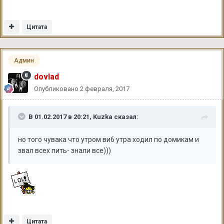
Цитата
Админ
dovlad
Опубликовано
2 февраля, 2017
В 01.02.2017 в 20:21, Kuzka сказал:
но того чувака что утром ви6 утра ходил по домикам и
звал всех пить- знали все)))
Цитата