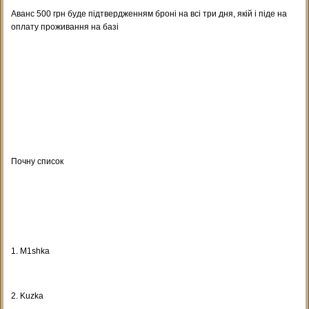
Аванс 500 грн буде підтвердженням броні на всі три дня, якій і піде на
оплату проживання на базі
Почну список
1. M1shka
2. Kuzka