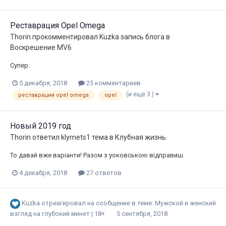
Реставрация Opel Omega
Thorin
прокомментировал
Kuzka
запись блога в
Воскрешение MV6
Супер.
5 декабря, 2018
25 комментариев
(и ещё 3 )
реставрация opel omega
opel
Новый 2019 год
Thorin
ответил
klymets1
тема в
Клубная жизнь
То давай вже варіанти! Разом з уоковською відправиш.
4 декабря, 2018
27 ответов
Kuzka
отреагировал на сообщение в теме:
Мужской и женский
взгляд на глубокий минет | 18+
5 сентября, 2018