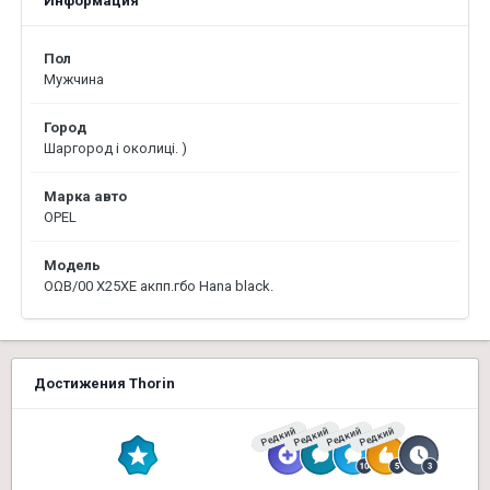
Информация
Пол
Мужчина
Город
Шаргород і околиці. )
Марка авто
OPEL
Модель
ОΩВ/00 Х25ХЕ акпп.гбо Hana black.
Достижения Thorin
Редкий
Редкий
Редкий
Редкий