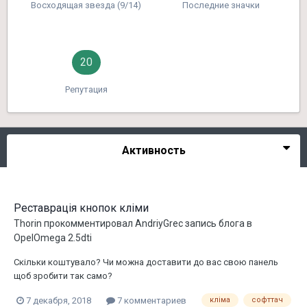
Восходящая звезда (9/14)
Последние значки
20
Репутация
Активность
Реставрація кнопок кліми
Thorin
прокомментировал
AndriyGrec
запись блога в
OpelOmega 2.5dti
Скільки коштувало? Чи можна доставити до вас свою панель
щоб зробити так само?
7 декабря, 2018
7 комментариев
кліма
софттач