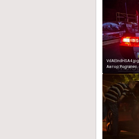
VdAEIndHSA4.jpg
Автор
Pogranec