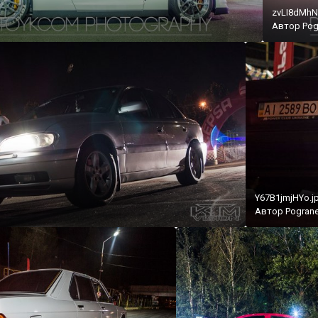
zvLI8dMhN
Автор
Pog
Y67B1jmjHYo.j
Автор
Pogran