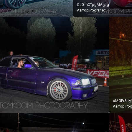
g
Qa0ImXTpgMA.jpg
Автор
Pogranec
oMGFr8sMF
Автор
Pog