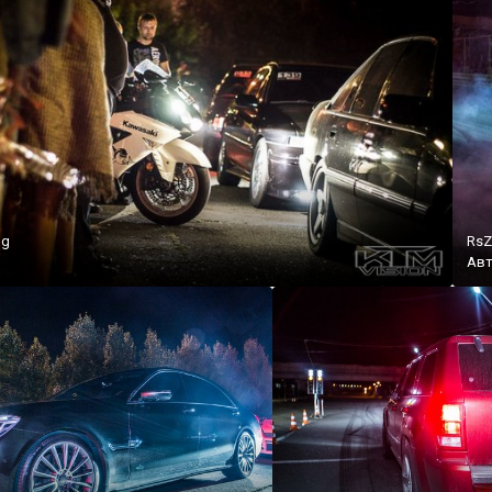
pg
RsZ
Ав