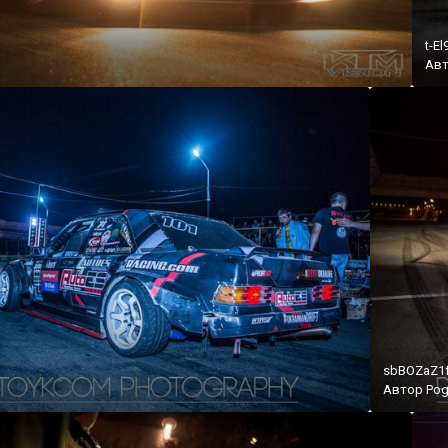
t-El
Ав
sbBOZaZ1f
Автор
Pog