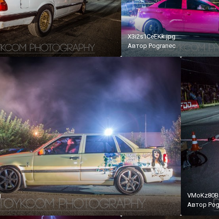
X3i2s1CeEKk.jpg
Автор
Pogranec
g
VMoKz80B
Автор
Pog