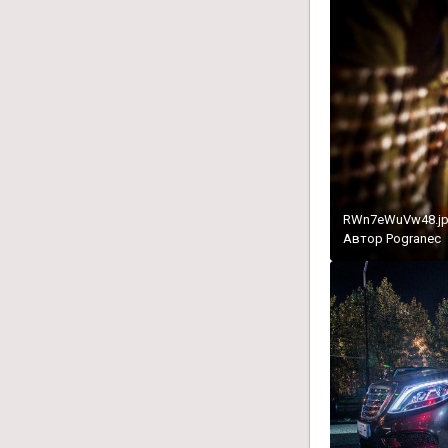
RWn7eWuVw48.j
Автор
Pogranec