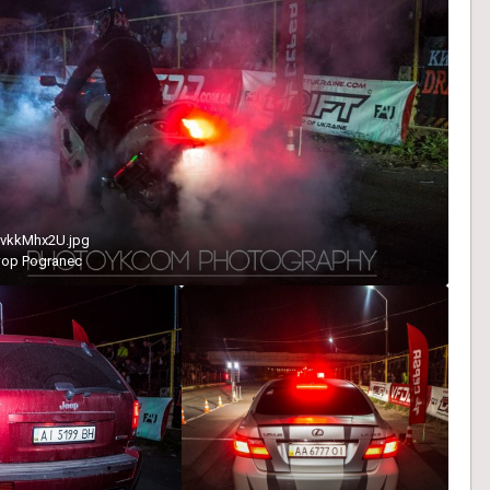
vkkMhx2U.jpg
тор
Pogranec