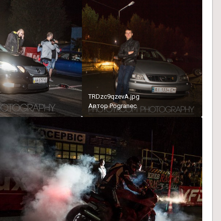
TRDzc9qzevA.jpg
Автор
Pogranec