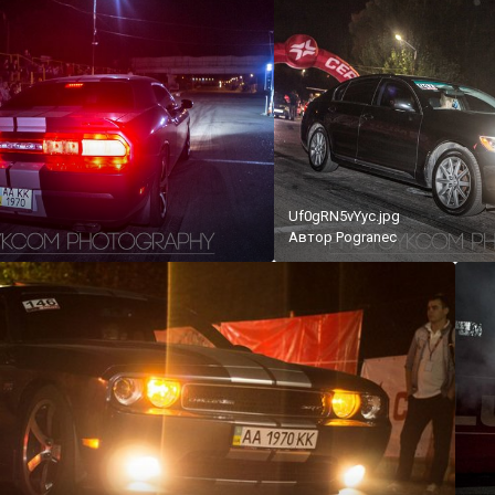
Uf0gRN5vYyc.jpg
Автор
Pogranec