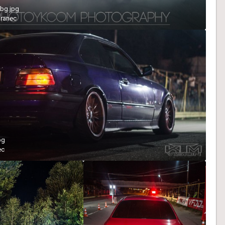
bg.jpg
ranec
pg
ec