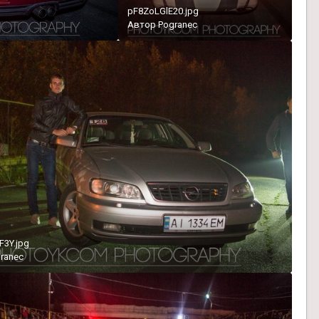
pF8ZoLGlE20.jpg
Автор
Pogranec
3Y.jpg
ranec