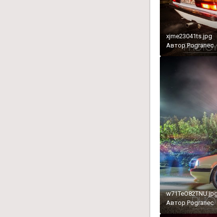
xjme23041ts.jpg
Автор
Pogranec
w71TeO82TNU.jp
Автор
Pogranec