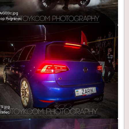
9vGl33c.jpg
тор
Pogranec
5I.jpg
ranec