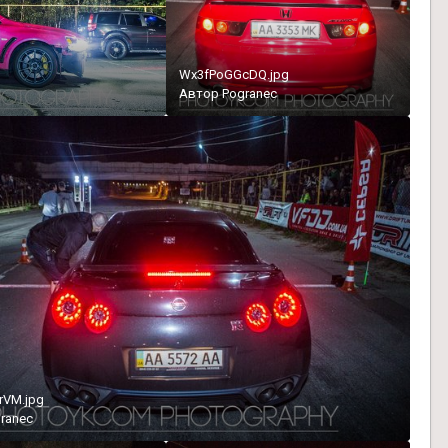
Wx3fPoGGcDQ.jpg
Автор
Pogranec
rVM.jpg
ranec