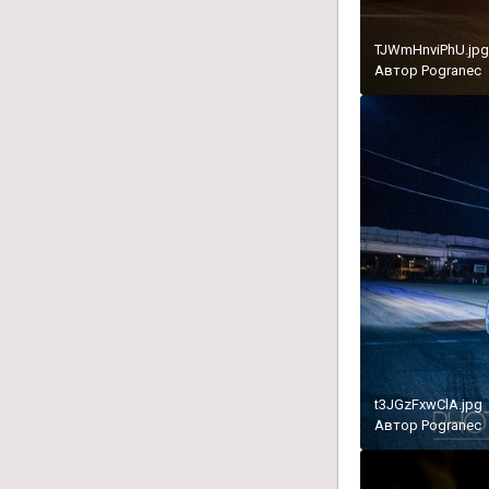
TJWmHnviPhU.jpg
Автор
Pogranec
t3JGzFxwClA.jpg
Автор
Pogranec