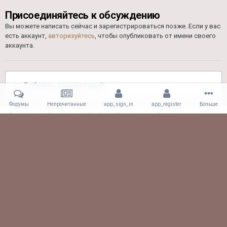
Присоединяйтесь к обсуждению
Вы можете написать сейчас и зарегистрироваться позже. Если у вас
есть аккаунт,
авторизуйтесь
, чтобы опубликовать от имени своего
аккаунта.
Добавить комментарий...
Форумы
Непрочитанные
app_sign_in
app_register
Больше
Главная
Галерея
Альбомы Пользователей
Драг 26.08.17
pBykAEobjRo.jpg
Facebook
Viber
Обратная связь
61.CLUB! All rights reserved.
Powered by Invision Community