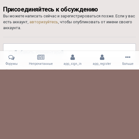
Присоединяйтесь к обсуждению
Вы можете написать сейчас и зарегистрироваться позже. Если у вас
есть аккаунт,
авторизуйтесь
, чтобы опубликовать от имени своего
аккаунта.
Добавить комментарий...
Форумы
Непрочитанные
app_sign_in
app_register
Больше
Главная
Галерея
Альбомы Пользователей
Драг 26.08.17
pF8ZoLGlE20.jpg
Facebook
Viber
Обратная связь
61.CLUB! All rights reserved.
Powered by Invision Community