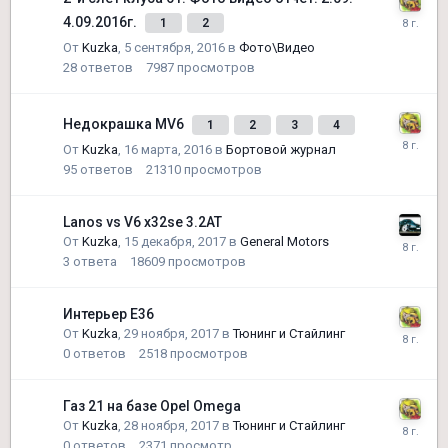
4.09.2016г.
1
2
От
Kuzka
,
5 сентября, 2016
в
Фото\Видео
28
ответов
7987
просмотров
Недокрашка MV6
1
2
3
4
От
Kuzka
,
16 марта, 2016
в
Бортовой журнал
95
ответов
21310
просмотров
Lanos vs V6 x32se 3.2AT
От
Kuzka
,
15 декабря, 2017
в
General Motors
3
ответа
18609
просмотров
Интерьер Е36
От
Kuzka
,
29 ноября, 2017
в
Тюнинг и Стайлинг
0
ответов
2518
просмотров
Газ 21 на базе Opel Omega
От
Kuzka
,
28 ноября, 2017
в
Тюнинг и Стайлинг
0
ответов
2371
просмотр