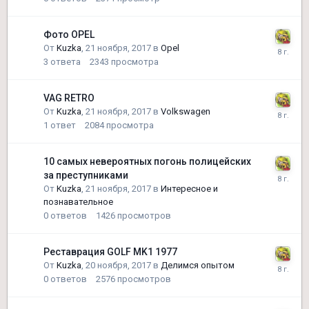
Фото OPEL
От
Kuzka
,
21 ноября, 2017
в
Opel
3
ответа
2343
просмотра
VAG RETRO
От
Kuzka
,
21 ноября, 2017
в
Volkswagen
1
ответ
2084
просмотра
10 самых невероятных погонь полицейских
за преступниками
От
Kuzka
,
21 ноября, 2017
в
Интересное и
познавательное
0
ответов
1426
просмотров
Реставрация GOLF MK1 1977
От
Kuzka
,
20 ноября, 2017
в
Делимся опытом
0
ответов
2576
просмотров