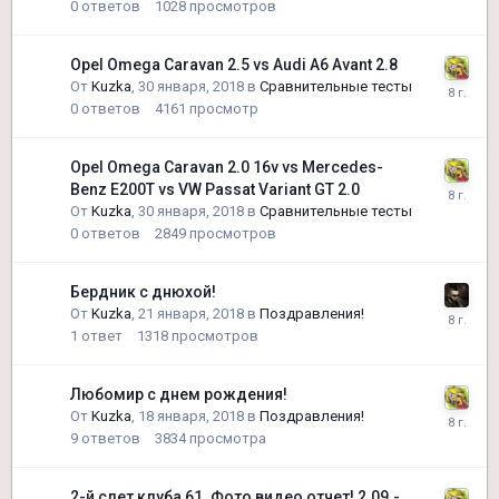
0
ответов
1028
просмотров
Opel Omega Caravan 2.5 vs Audi A6 Avant 2.8
От
Kuzka
,
30 января, 2018
в
Сравнительные тесты
0
ответов
4161
просмотр
Opel Omega Caravan 2.0 16v vs Mercedes-
Benz E200T vs VW Passat Variant GT 2.0
От
Kuzka
,
30 января, 2018
в
Сравнительные тесты
0
ответов
2849
просмотров
Бердник с днюхой!
От
Kuzka
,
21 января, 2018
в
Поздравления!
1
ответ
1318
просмотров
Любомир с днем рождения!
От
Kuzka
,
18 января, 2018
в
Поздравления!
9
ответов
3834
просмотра
2-й слет клуба 61. Фото видео отчет! 2.09.-