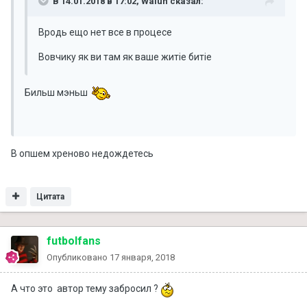
В 14.01.2018 в 17:02, Walun сказал:
Вродь ещо нет все в процесе
Вовчику як ви там як ваше житіе битіе
Бильш мэньш
В опшем хреново недождетесь
Цитата
futbolfans
Опубликовано
17 января, 2018
А что это автор тему забросил ?