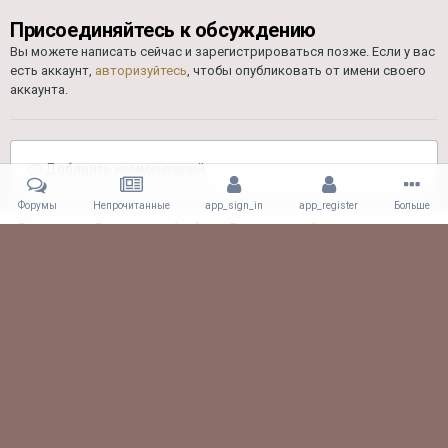
Присоединяйтесь к обсуждению
Вы можете написать сейчас и зарегистрироваться позже. Если у вас
есть аккаунт,
авторизуйтесь
, чтобы опубликовать от имени своего
аккаунта.
Добавить комментарий...
Форумы
Непрочитанные
app_sign_in
app_register
Больше
Главная
Галерея
Альбомы Пользователей
Драг 26.08.17
hzl6t6sTHrM
Facebook
Viber
Обратная связь
61.CLUB! All rights reserved.
Powered by Invision Community