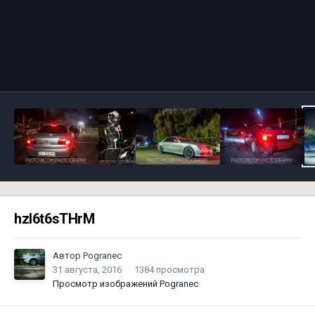
Инструменты
hzl6t6sTHrM
Автор
Pogranec
31 августа, 2016
1384 просмотра
Просмотр изображений Pogranec