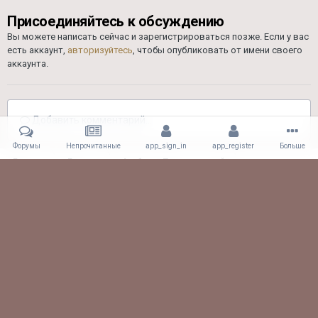
Присоединяйтесь к обсуждению
Вы можете написать сейчас и зарегистрироваться позже. Если у вас
есть аккаунт,
авторизуйтесь
, чтобы опубликовать от имени своего
аккаунта.
Добавить комментарий...
Форумы
Непрочитанные
app_sign_in
app_register
Больше
Главная
Галерея
Альбомы Пользователей
Драг 26.08.17
HQ1XzfXF9F8
Facebook
Viber
Обратная связь
61.CLUB! All rights reserved.
Powered by Invision Community