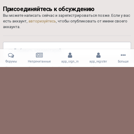
Присоединяйтесь к обсуждению
Вы можете написать сейчас и зарегистрироваться позже. Если у вас
есть аккаунт,
авторизуйтесь
, чтобы опубликовать от имени своего
аккаунта.
Добавить комментарий...
Форумы
Непрочитанные
app_sign_in
app_register
Больше
Главная
Галерея
Альбомы Пользователей
Драг 26.08.17
GviPZgqlVIU
Facebook
Viber
Обратная связь
61.CLUB! All rights reserved.
Powered by Invision Community