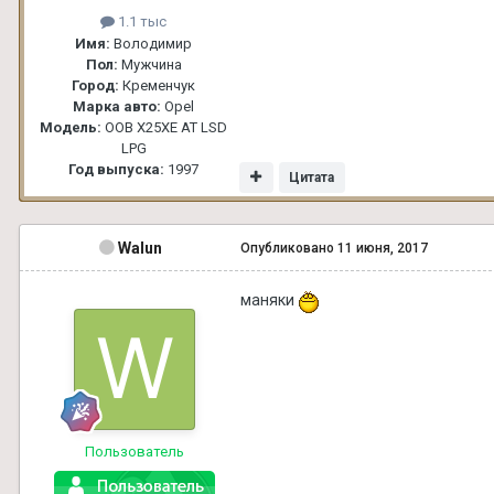
1.1 тыс
Имя:
Володимир
Пол:
Мужчина
Город:
Кременчук
Марка авто:
Opel
Модель:
OOВ X25XE АТ LSD
LPG
Год выпуска:
1997
Цитата
Walun
Опубликовано
11 июня, 2017
маняки
Пользователь