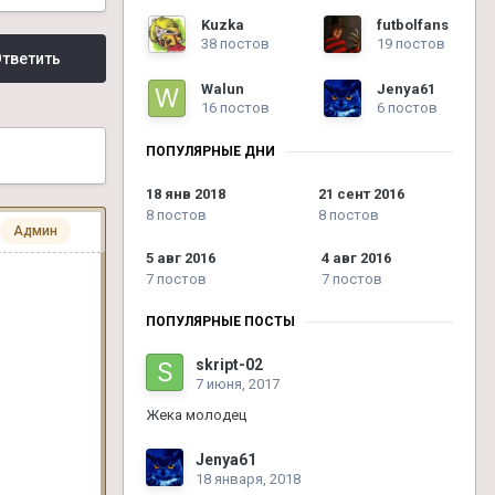
Kuzka
futbolfans
38 постов
19 постов
тветить
Walun
Jenya61
16 постов
6 постов
ПОПУЛЯРНЫЕ ДНИ
18 янв 2018
21 сент 2016
8 постов
8 постов
Админ
5 авг 2016
4 авг 2016
7 постов
7 постов
ПОПУЛЯРНЫЕ ПОСТЫ
skript-02
7 июня, 2017
Жека молодец
Jenya61
18 января, 2018