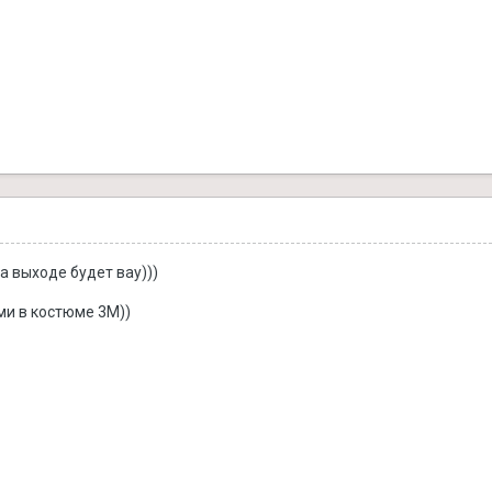
а выходе будет вау)))
ми в костюме 3М))