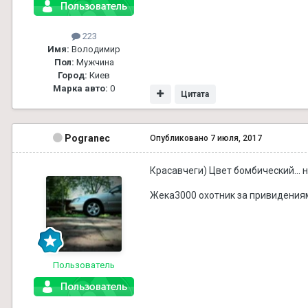
223
Имя:
Володимир
Пол:
Мужчина
Город:
Киев
Марка авто:
0
Цитата
Pogranec
Опубликовано
7 июля, 2017
Красавчеги) Цвет бомбический... н
Жека3000 охотник за привидения
Пользователь