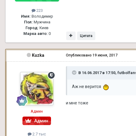
223
Имя:
Володимир
Пол:
Мужчина
Город:
Киев
Марка авто:
0
Цитата
Kuzka
Опубликовано
19 июня, 2017
В 16.06.2017 в 17:50, futbolfa
Аж не верится
и мне тоже
Админ
2.7 тыс