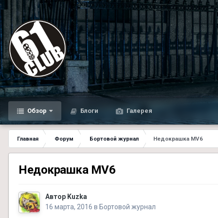
Обзор
Блоги
Галерея
Главная
Форум
Бортовой журнал
Недокрашка MV6
Недокрашка MV6
Автор
Kuzka
16 марта, 2016
в
Бортовой журнал