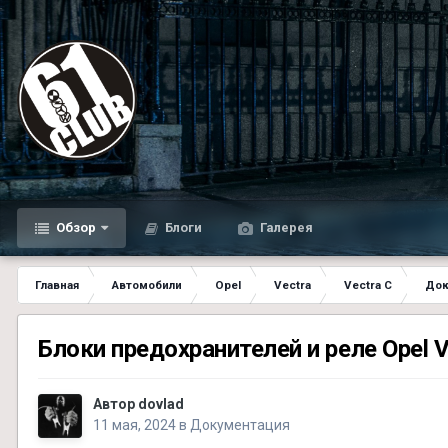
Обзор
Блоги
Галерея
Главная
Автомобили
Opel
Vectra
Vectra C
Док
Блоки предохранителей и реле Opel 
Автор
dovlad
11 мая, 2024
в
Документация