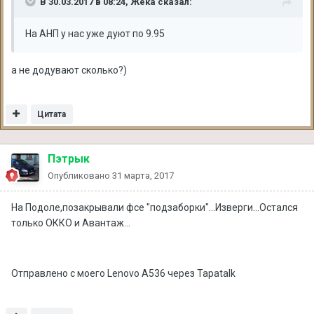
В 30.03.2017 в 08:24, Жека сказал:
На АНП у нас уже дуют по 9.95
а не додувают сколько?)
Цитата
Пэтрык
Опубликовано
31 марта, 2017
На Подоле,позакрывали фсе "подзаборки"...Изверги...Остался
только ОККО и Авантаж...
Отправлено с моего Lenovo A536 через Tapatalk