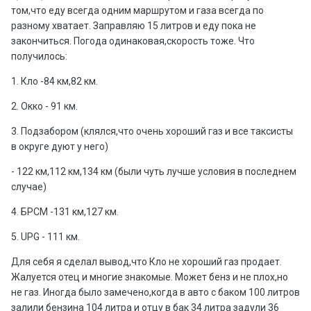
том,что еду всегда одним маршрутом и газа всегда по
разному хватает. Заправляю 15 литров и еду пока не
закончиться. Погода одинаковая,скорость тоже. Что
получилось:
1. Кло -84 км,82 км.
2. Окко - 91 км.
3. Подзабором (клялся,что очень хороший газ и все таксисты
в округе дуют у него)
- 122 км,112 км,134 км (были чуть лучше условия в последнем
случае)
4. БРСМ -131 км,127 км.
5. UPG - 111 км.
Для себя я сделал вывод,что Кло не хороший газ продает.
Жалуется отец и многие знакомые. Может бенз и не плох,но
не газ. Иногда было замечено,когда в авто с баком 100 литров
залили бензина 104 литра и отцу в бак 34 литра задули 36