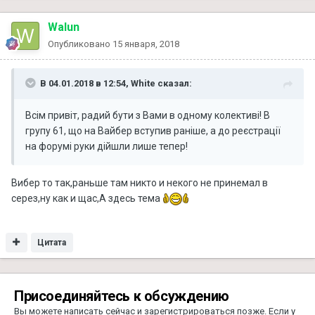
Walun
Опубликовано
15 января, 2018
В 04.01.2018 в 12:54, White сказал:
Всім привіт, радий бути з Вами в одному колективі! В
групу 61, що на Вайбер вступив раніше, а до реєстрації
на форумі руки дійшли лише тепер!
Вибер то так,раньше там никто и некого не принемал в
серез,ну как и щас,А здесь тема
Цитата
Присоединяйтесь к обсуждению
Вы можете написать сейчас и зарегистрироваться позже. Если у