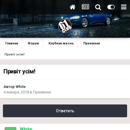
Главная
Форум
Клубная жизнь
Приемная
Привіт усім!
Привіт усім!
Автор
White
4 января, 2018
в
Приемная
Ответить
White