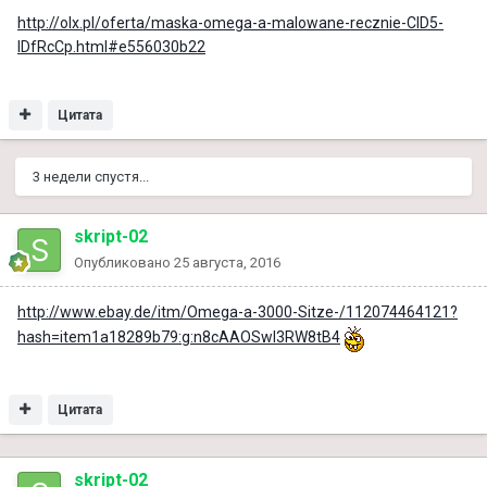
http://olx.pl/oferta/maska-omega-a-malowane-recznie-CID5-
IDfRcCp.html#e556030b22
Цитата
3 недели спустя...
skript-02
Опубликовано
25 августа, 2016
http://www.ebay.de/itm/Omega-a-3000-Sitze-/112074464121?
hash=item1a18289b79:g:n8cAAOSwI3RW8tB4
Цитата
skript-02