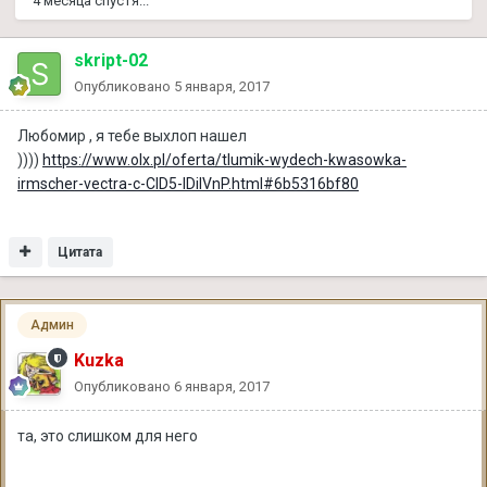
4 месяца спустя...
skript-02
Опубликовано
5 января, 2017
Любомир , я тебе выхлоп нашел
))))
https://www.olx.pl/oferta/tlumik-wydech-kwasowka-
irmscher-vectra-c-CID5-IDiIVnP.html#6b5316bf80
Цитата
Админ
Kuzka
Опубликовано
6 января, 2017
та, это слишком для него