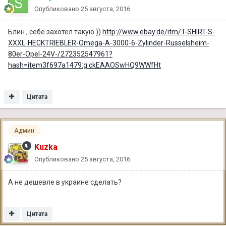
Опубликовано
25 августа, 2016
Блин , себе захотел такую ))
http://www.ebay.de/itm/T-SHIRT-S-
XXXL-HECKTRIEBLER-Omega-A-3000-6-Zylinder-Russelsheim-
80er-Opel-24V-/272352547961?
hash=item3f697a1479:g:ckEAAOSwHQ9WWfHt
Цитата
Админ
Kuzka
Опубликовано
25 августа, 2016
А не дешевле в украине сделать?
Цитата