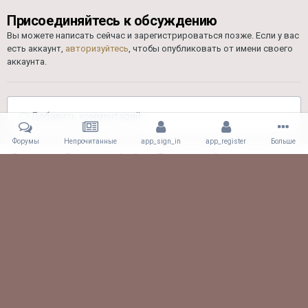
Присоединяйтесь к обсуждению
Вы можете написать сейчас и зарегистрироваться позже. Если у вас
есть аккаунт,
авторизуйтесь
, чтобы опубликовать от имени своего
аккаунта.
Добавить комментарий...
Форумы
Непрочитанные
app_sign_in
app_register
Больше
Главная
Галерея
Альбомы Пользователей
Драг 26.08.17
Uf0gRN5vYyc.jpg
Facebook
Viber
Обратная связь
61.CLUB! All rights reserved.
Powered by Invision Community