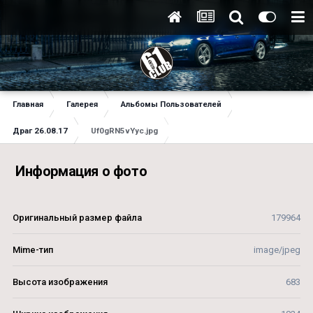
Главная
Галерея
Альбомы Пользователей
Драг 26.08.17
Uf0gRN5vYyc.jpg
Информация о фото
Оригинальный размер файла
179964
Mime-тип
image/jpeg
Высота изображения
683