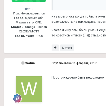
219
Пол:
Не определился
ну у моего уже когда то была оме
Город:
Одеська обл
возможность на них ездить, переп
Марка авто:
OPEL
Модель:
Omega B sedan
Я чего и ищу сам, бо он у меня ещ
X20XEV МКПП
то хрестись и тикай )))))) стыдно п
Год выпуска:
1996
Цитата
Walun
Опубликовано
11 февраля, 2017
Просто надоело быть пешоходом