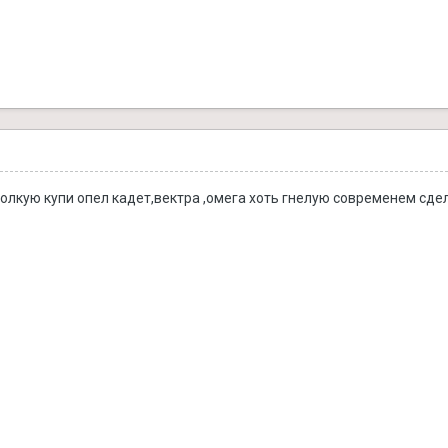
толкую купи опел кадет,вектра ,омега хоть гнелую современем сде