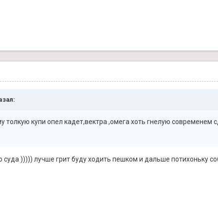
азал:
у толкую купи опел кадет,вектра ,омега хоть гнелую современем 
ю суда ))))) лучше грит буду ходить пешком и дальше потихоньку со