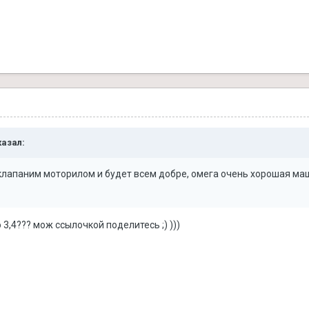
казал:
 клапаним моторилом и будет всем добре, омега очень хорошая ма
 3,4??? мож ссылочкой поделитесь ;) )))