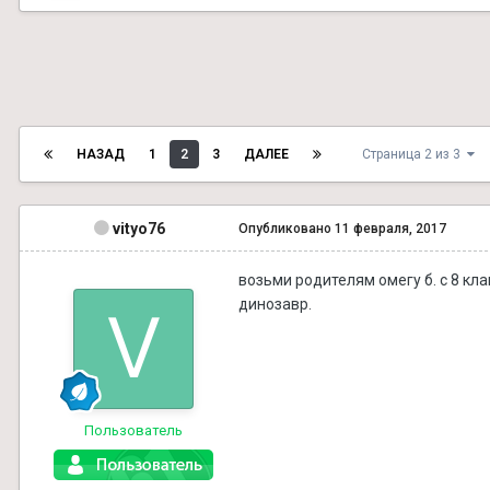
НАЗАД
1
2
3
ДАЛЕЕ
Страница 2 из 3
vityo76
Опубликовано
11 февраля, 2017
возьми родителям омегу б. с 8 кл
динозавр.
Пользователь