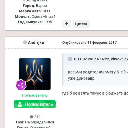
Пол:
Мужчина
Город:
Варва
Марка авто:
OPEL
Модель:
Омега v6 газ4
Год выпуска:
1995
Цитата
Andrijko
Опубликовано
11 февраля, 2017
В 11.02.2017 в 16:22, vityo76 с
возьми родителям омегу б. с 8
уже динозавр.
где б ее взять такую в бюджете до
Пользователь
219
Пол:
Не определился
Город:
Одеська обл