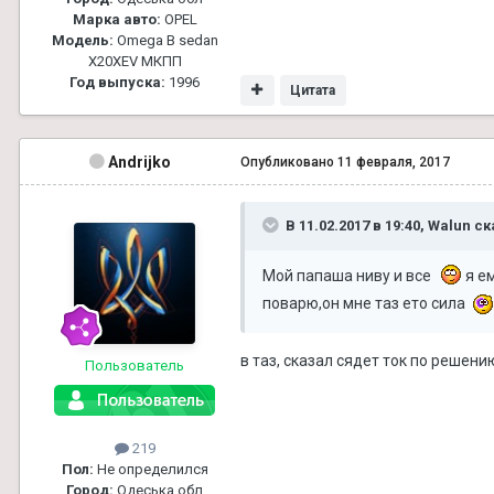
Марка авто:
OPEL
Модель:
Omega B sedan
X20XEV МКПП
Год выпуска:
1996
Цитата
Andrijko
Опубликовано
11 февраля, 2017
В 11.02.2017 в 19:40, Walun ск
Мой папаша ниву и все
я ем
поварю,он мне таз ето сила
в таз, сказал сядет ток по решени
Пользователь
219
Пол:
Не определился
Город:
Одеська обл