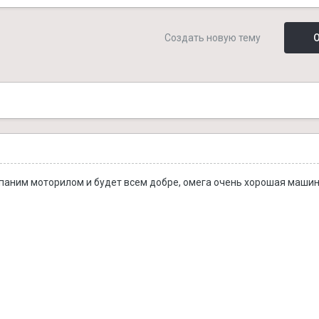
Создать новую тему
О
апаним моторилом и будет всем добре, омега очень хорошая машин