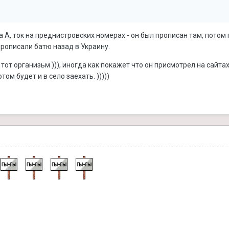
га А, ток на преднистровских номерах - он был прописан там, потом
рописали батю назад в Украину.
е тот организьм ))), иногда как покажет что он присмотрел на сайта
отом будет и в село заехать. )))))