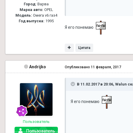
Город:
Варва
Марка авто:
OPEL
Модель:
Омега v6 газ4
Год выпуска:
1995
Я его понемаю
Цитата
Andrijko
Опубликовано
11 февраля, 2017
В 11.02.2017 в 20:06, Walun ск
Я его понемаю
Пользователь