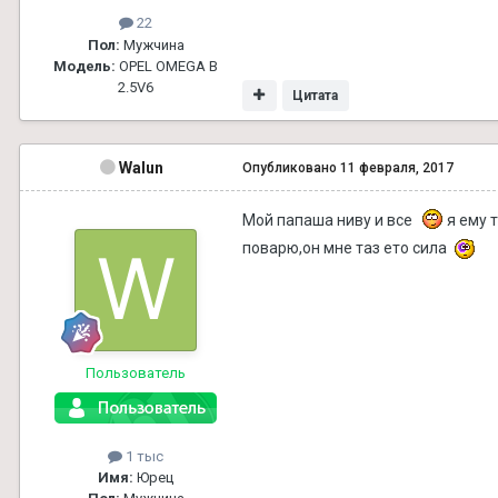
22
Пол:
Мужчина
Модель:
OPEL OMEGA B
2.5V6
Цитата
Walun
Опубликовано
11 февраля, 2017
Мой папаша ниву и все
я ему 
поварю,он мне таз ето сила
Пользователь
1 тыс
Имя:
Юрец