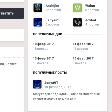
Andrijko
Walun
22 постов
6 постов
тветить
Jenya61
dovlad
6 постов
4 постов
ПОПУЛЯРНЫЕ ДНИ
10 февр 2017
11 февр 2017
18 постов
16 постов
15 февр 2017
16 февр 2017
13 постов
3 постов
ка, но уже
ПОПУЛЯРНЫЕ ПОСТЫ
Jenya61
10 февраля, 2017
Могу годик подождать , как раз может еще
капнет и хватит на мою ООБ