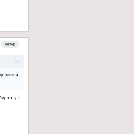
Автор
сделаим я
бирать у.е.