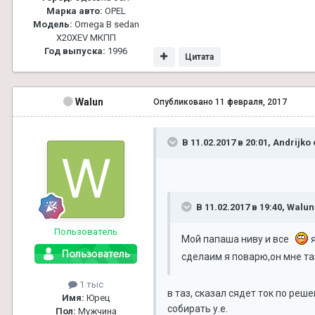
Марка авто:
OPEL
Модель:
Omega B sedan
X20XEV МКПП
Год выпуска:
1996
Цитата
Walun
Опубликовано
11 февраля, 2017
В 11.02.2017 в 20:01, Andrijko
В 11.02.2017 в 19:40, Walu
Пользователь
Мой папаша ниву и все
я
сделаим я поварю,он мне та
1 тыс
в таз, сказал сядет ток по реш
Имя:
Юрец
собирать у.е.
Пол:
Мужчина