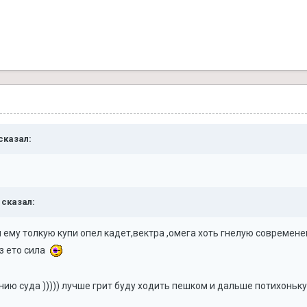
 сказал:
n сказал:
 ему толкую купи опел кадет,вектра ,омега хоть гнелую современ
з ето сила
ению суда ))))) лучше грит буду ходить пешком и дальше потихоньку