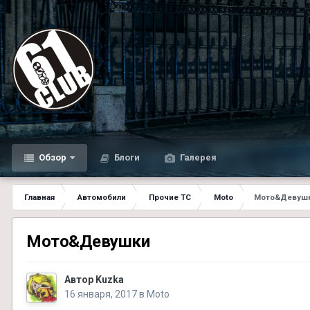
Обзор
Блоги
Галерея
Главная
Автомобили
Прочие ТС
Moto
Мото&Девуш
Мото&Девушки
Автор
Kuzka
16 января, 2017
в
Moto