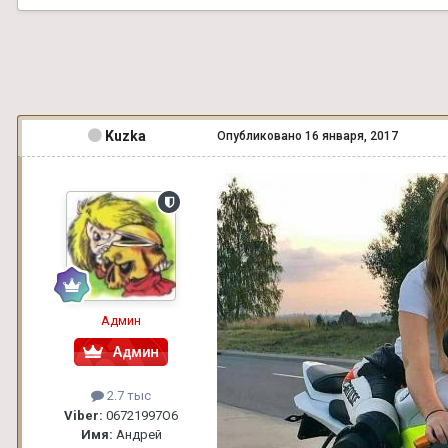
Kuzka
Опубликовано
16 января, 2017
Админ
2.7 тыс
Viber:
06721997О6
Имя:
Андрей