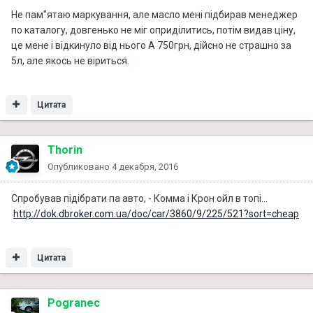
Не пам"ятаю маркування, але масло мені підбирав менеджер
по каталогу, довгенько не міг оприділитись, потім видав ціну,
це мене і відкинуло від нього А 750грн, дійсно не страшно за
5л, але якось не віриться.
Цитата
Thorin
Опубликовано
4 декабря, 2016
Спробував підібрати па авто, - Комма і Крон ойл в топі...
http://dok.dbroker.com.ua/doc/car/3860/9/225/521?sort=cheap
Цитата
Pogranec