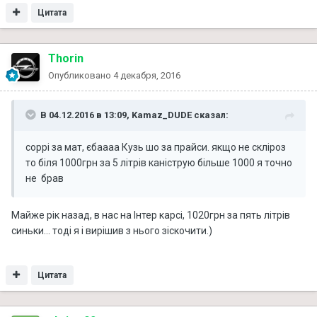
Цитата
Thorin
Опубликовано
4 декабря, 2016
В 04.12.2016 в 13:09, Kamaz_DUDE сказал:
соррі за мат, єбаааа Кузь шо за прайси. якщо не скліроз
то біля 1000грн за 5 літрів каніструю більше 1000 я точно
не брав
Майже рік назад, в нас на Інтер карсі, 1020грн за пять літрів
синьки... тоді я і вирішив з нього зіскочити.)
Цитата