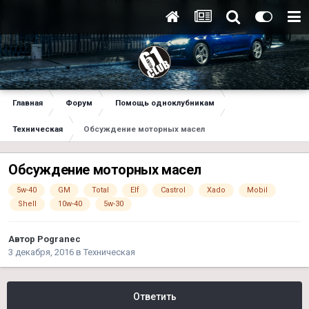
Главная
Форум
Помощь одноклубникам
Техническая
Обсуждение моторных масел
Обсуждение моторных масел
5w-40
GM
Total
Elf
Castrol
Xado
Mobil
Shell
10w-40
5w-30
Автор
Pogranec
3 декабря, 2016
в
Техническая
Ответить