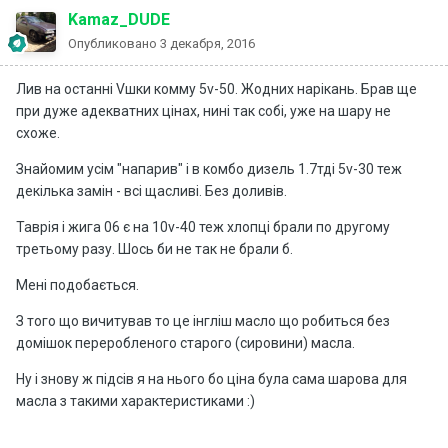
Kamaz_DUDE
Опубликовано
3 декабря, 2016
Лив на останні Vшки комму 5v-50. Жодних нарікань. Брав ще
при дуже адекватних цінах, нині так собі, уже на шару не
схоже.
Знайомим усім "напарив" і в комбо дизель 1.7тді 5v-30 теж
декілька замін - всі щасливі. Без доливів.
Таврія і жига 06 є на 10v-40 теж хлопці брали по другому
третьому разу. Шось би не так не брали б.
Мені подобається.
З того що вичитував то це інгліш масло що робиться без
домішок переробленого старого (сировини) масла.
Ну і знову ж підсів я на нього бо ціна була сама шарова для
масла з такими характеристиками :)