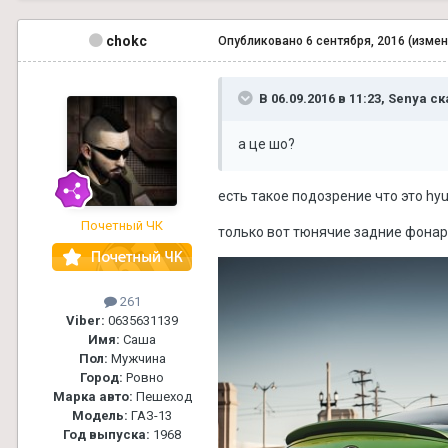
chokc
Опубликовано
6 сентября, 2016
(измен
В 06.09.2016 в 11:23, Senya ск
а це шо?
есть такое подозрение что это hyu
Почетный ЧК
только вот тюнячие задние фонар
261
Viber:
0635631139
Имя:
Саша
Пол:
Мужчина
Город:
Ровно
Марка авто:
Пешеход
Модель:
ГАЗ-13
Год выпуска:
1968