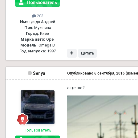
203
Имя:
дядя Андрей
Пол:
Мужчина
Город:
Киев
Марка авто:
Opel
Модель:
Omega B
Год выпуска:
1997
Цитата
Senya
Опубликовано
6 сентября, 2016
(измен
а це шо?
Пользователь