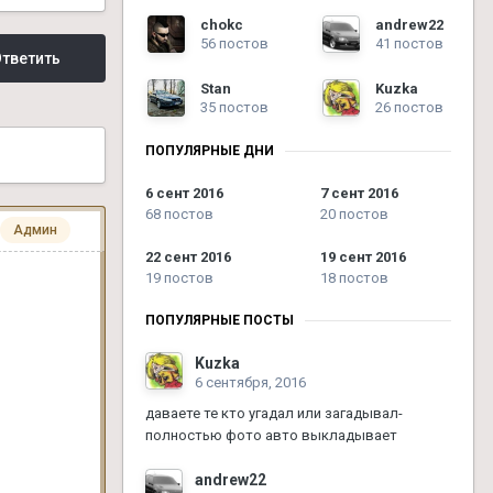
chokc
andrew22
56 постов
41 постов
тветить
Stan
Kuzka
35 постов
26 постов
ПОПУЛЯРНЫЕ ДНИ
6 сент 2016
7 сент 2016
68 постов
20 постов
Админ
22 сент 2016
19 сент 2016
19 постов
18 постов
ПОПУЛЯРНЫЕ ПОСТЫ
Kuzka
6 сентября, 2016
даваете те кто угадал или загадывал-
полностью фото авто выкладывает
andrew22