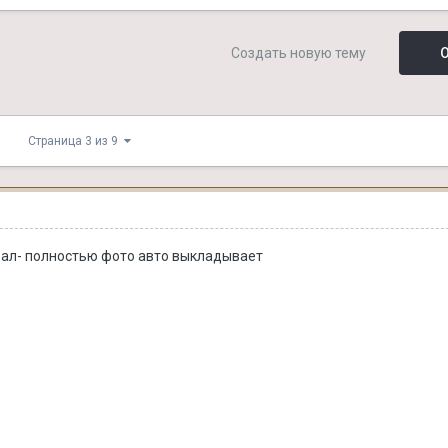
Создать новую тему
О
Страница 3 из 9
ывал- полностью фото авто выкладывает