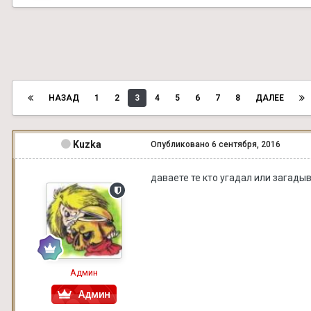
НАЗАД
1
2
3
4
5
6
7
8
ДАЛЕЕ
Kuzka
Опубликовано
6 сентября, 2016
даваете те кто угадал или загад
Админ