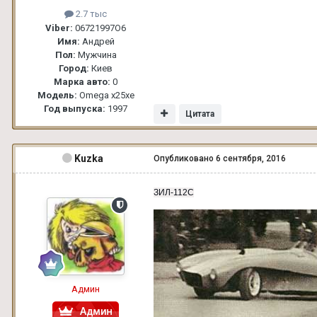
2.7 тыс
Viber:
06721997О6
Имя:
Андрей
Пол:
Мужчина
Город:
Киев
Марка авто:
0
Модель:
Omega x25xe
Год выпуска:
1997
Цитата
Kuzka
Опубликовано
6 сентября, 2016
ЗИЛ-112С
Админ