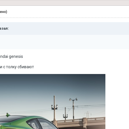
ено)
азал:
ndai genesis
и с толку сбивают