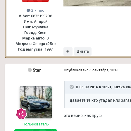
2.7 тыс
Viber:
06721997О6
Имя:
Андрей
Пол:
Мужчина
Город:
Киев
Марка авто:
0
Модель:
Omega x25xe
Год выпуска:
1997
Цитата
Stan
Опубликовано
6 сентября, 2016
В 06.09.2016 в 10:21, Kuzka ск
даваете те кто угадал или за
это верно, как пруф
Пользователь