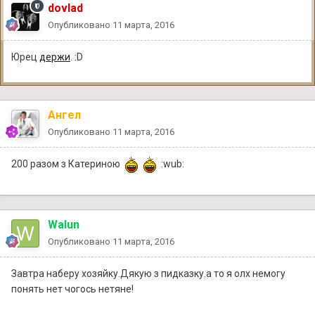
dovlad
Опубликовано
11 марта, 2016
Юрец
держи
. :D
Ангел
Опубликовано
11 марта, 2016
200 разом з Катериною
:wub:
Walun
Опубликовано
11 марта, 2016
Завтра наберу хозяйку.Дякую з пидказку.а то я олх немогу
понять нет чогось нетяне!