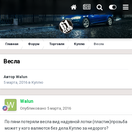
Главная
Форум
Торговля
Куплю
Весла
Весла
Автор
Walun
5 марта, 2016
в
Куплю
Walun
Опубликовано
5 марта, 2016
По пяни потеряли весла вид надувной лотки (пластик)прозьба
может у кого валяются без дела.Куплю за недорого?