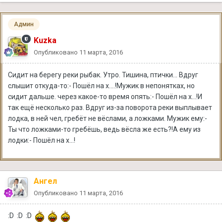
Админ
Kuzka
Опубликовано
11 марта, 2016
Сидит на берегу реки рыбак. Утро. Тишина, птички... Вдруг
слышит откуда-то:- Пошёл на х....!Мужик в непонятках, но
сидит дальше. через какое-то время опять:- Пошёл на х...!И
так ещё несколько раз. Вдруг из-за поворота реки выплывает
лодка, в ней чел, гребёт не вёслами, а ложками. Мужик ему:-
Ты что ложками-то гребёшь, ведь вёсла же есть?!А ему из
лодки:- Пошёл на х...!
Ангел
Опубликовано
11 марта, 2016
:D :D :D