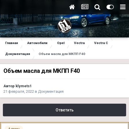
Главная
Автомобили
Opel
Vectra
Vectra C
Документация
Объем масла для МКПП F40
Объем масла для МКПП F40
Автор
klymets1
21 февраля, 2022
в
Документация
Ответить