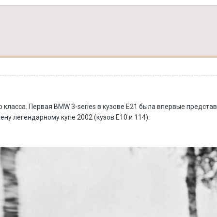
 класса. Первая BMW 3-series в кузове E21 была впервые предста
ену легендарному купе 2002 (кузов Е10 и 114).