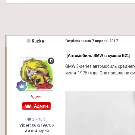
Kuzka
Опубликовано
7 апреля, 2017
[Автомобиль BMW в кузове Е21]
BMW 3-series автомобиль среднего
июля 1975 года. Она пришла на см
Админ
2.7 тыс
Viber:
06721997О6
Имя:
Андрей