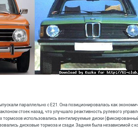
пускали параллельно с Е21. Она позиционировалась как экономи
аклоном стоек назад, что улучшало реактивность рулевого управл
их тормозов использовались вентилируемые диски (фиксированный
овались дисковые тормоза и сзади. Задняя была независимой с ко