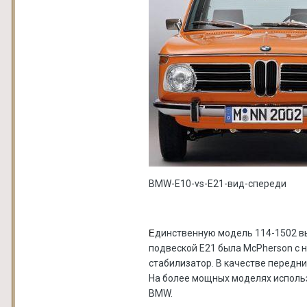
BMW-E10-vs-E21-вид-спереди
динственную модель 114-1502 вы
Е
подвеской E21 была McPherson с н
стабилизатор. В качестве передн
На более мощных моделях использ
BMW.