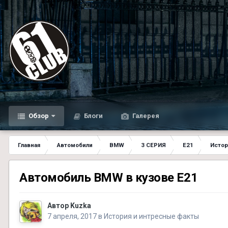
Обзор
Блоги
Галерея
Главная
Автомобили
BMW
3 СЕРИЯ
E21
Истор
Автомобиль BMW в кузове Е21
Автор
Kuzka
7 апреля, 2017
в
История и интресные факты