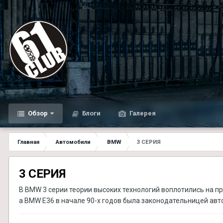
Обзор
Блоги
Галерея
Главная
Автомобили
BMW
3 СЕРИЯ
3 СЕРИЯ
В BMW 3 серии теории высоких технологий воплотились на п
а BMW Е36 в начале 90-х годов была законодательницей ав