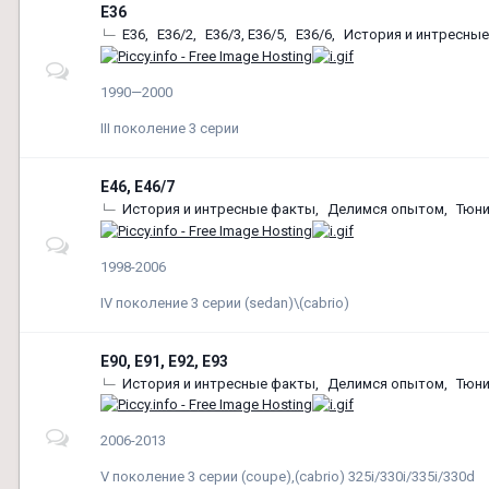
Е36
E36
E36/2
E36/3, E36/5
E36/6
История и интресны
1990—2000
ІІІ поколение 3 серии
E46, E46/7
История и интресные факты
Делимся опытом
Тюни
1998-2006
IV поколение 3 серии (sedan)\(cabrio)
E90, E91, E92, E93
История и интресные факты
Делимся опытом
Тюни
2006-2013
V поколение 3 серии (coupe),(cabrio) 325i/330i/335i/330d