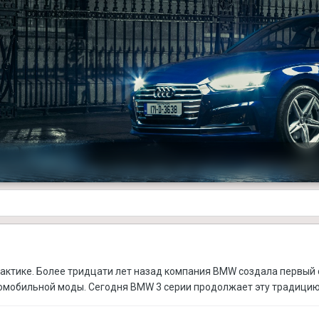
рактике. Более тридцати лет назад компания BMW создала первый
томобильной моды. Сегодня BMW 3 серии продолжает эту традицию