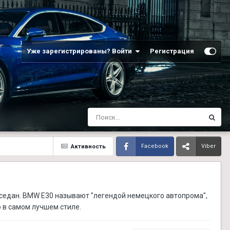
Уже зарегистрированы? Войти
Регистрация
Активность
Facebook
Viber
 седан. BMW Е30 называют "легендой немецкого автопрома",
 в самом лучшем стиле.