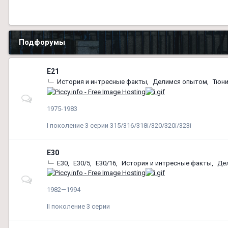
Подфорумы
E21
История и интресные факты
Делимся опытом
Тюни
1975-1983
I поколение 3 серии 315/316/318i/320/320i/323i
E30
E30
E30/5
E30/16
История и интресные факты
Де
1982—1994
ІІ поколение 3 серии