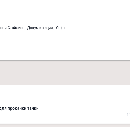
нг и Стайлинг
Документация
Софт
для прокачки тачки
1