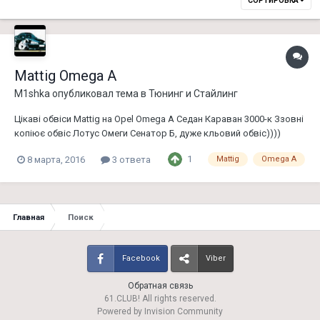
СОРТИРОВКА
Mattig Omega A
M1shka
опубликовал тема в
Тюнинг и Стайлинг
Цікаві обвіси Mattig на Opel Omega A Седан Караван 3000-к Ззовні
копіює обвіс Лотус Омеги Сенатор Б, дуже кльовий обвіс))))
Решотка Маттіг Губа нижня Mattig Ця ж губа на Омега Б
1
8 марта, 2016
3 ответа
Mattig
Omega A
Главная
Поиск
Facebook
Viber
Обратная связь
61.CLUB! All rights reserved.
Powered by Invision Community