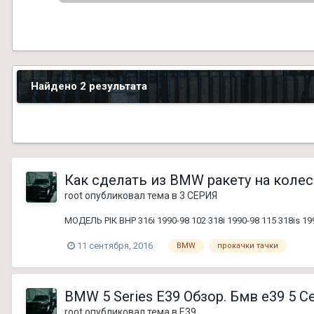
Найдено 2 результата
Как сделать из BMW ракету на колес
root
опубликовал тема в
3 СЕРИЯ
МОДЕЛЬ РІК BHP 316i 1990-98 102 318i 1990-98 115 318is 1991
11 сентября, 2016
BMW
прокачки тачки
BMW 5 Series E39 Обзор. Бмв е39 5 С
root
опубликовал тема в
E39