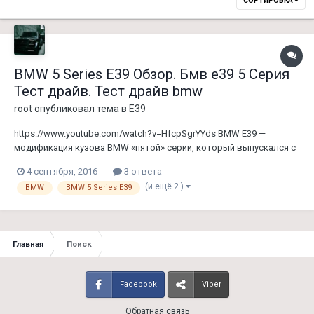
СОРТИРОВКА
BMW 5 Series E39 Обзор. Бмв е39 5 Серия
Тест драйв. Тест драйв bmw
root
опубликовал тема в
E39
https://www.youtube.com/watch?v=HfcpSgrYYds BMW E39 —
модификация кузова BMW «пятой» серии, который выпускался с
1995 по 2004 год включительно. Предшественником данного
4 сентября, 2016
3 ответа
кузова был BMW E34 , а ему на смену пришли BMW Е60 (в 2003
(и ещё 2 )
BMW
BMW 5 Series E39
году) и BMW F10 (в 2010 году) в совершенно новом стиле BMW .
Баз...
Главная
Поиск
Facebook
Viber
Обратная связь