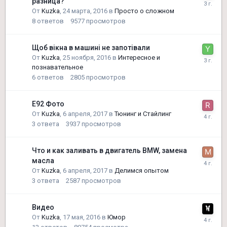
разница?
От
Kuzka
,
24 марта, 2016
в
Просто о сложном
8
ответов
9577
просмотров
Щоб вікна в машині не запотівали
От
Kuzka
,
25 ноября, 2016
в
Интересное и
познавательное
6
ответов
2805
просмотров
E92 Фото
От
Kuzka
,
6 апреля, 2017
в
Тюнинг и Стайлинг
3
ответа
3937
просмотров
Что и как заливать в двигатель BMW, замена
масла
От
Kuzka
,
6 апреля, 2017
в
Делимся опытом
3
ответа
2587
просмотров
Видео
От
Kuzka
,
17 мая, 2016
в
Юмор