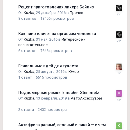
Рецепт приготовления ликера Бейлиз
От
Kuzka
,
29 декабря, 2016
в
Прочее
8
ответов
18456
просмотров
Как пиво влияет на организм человека
От
Kuzka
,
31 мая, 2016
в
Интересное и
познавательное
6
ответов
7646
просмотров
Гениальные идей для туалета
От
Kuzka
,
25 августа, 2016
в
Юмор
1
ответ
6615
просмотров
Подномерные рамки Irmscher Steinmetz
От
Kuzka
,
13 февраля, 2019
в
АвтоАксессуары
2
ответа
2402
просмотра
Антифриз красный, зеленый и синий — в чем