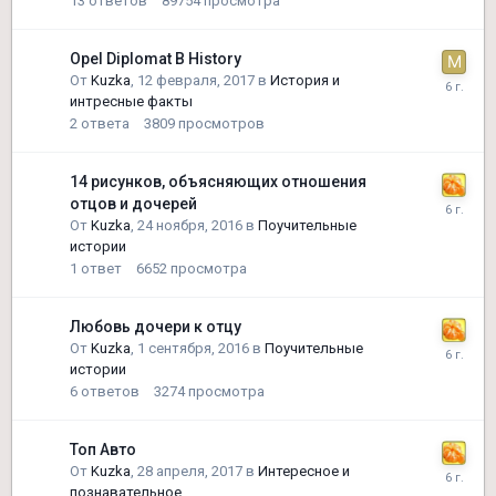
13
ответов
89754
просмотра
Opel Diplomat B History
От
Kuzka
,
12 февраля, 2017
в
История и
интресные факты
2
ответа
3809
просмотров
14 рисунков, объясняющих отношения
отцов и дочерей
От
Kuzka
,
24 ноября, 2016
в
Поучительные
истории
1
ответ
6652
просмотра
Любовь дочери к отцу
От
Kuzka
,
1 сентября, 2016
в
Поучительные
истории
6
ответов
3274
просмотра
Топ Авто
От
Kuzka
,
28 апреля, 2017
в
Интересное и
познавательное