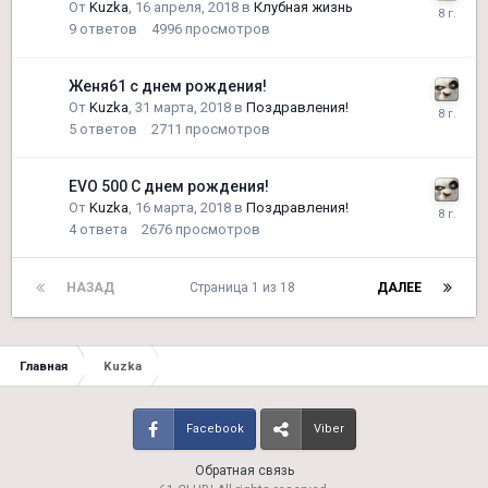
От
Kuzka
,
16 апреля, 2018
в
Клубная жизнь
9
ответов
4996
просмотров
Женя61 с днем рождения!
От
Kuzka
,
31 марта, 2018
в
Поздравления!
5
ответов
2711
просмотров
EVO 500 С днем рождения!
От
Kuzka
,
16 марта, 2018
в
Поздравления!
4
ответа
2676
просмотров
НАЗАД
Страница 1 из 18
ДАЛЕЕ
Главная
Kuzka
Facebook
Viber
Обратная связь