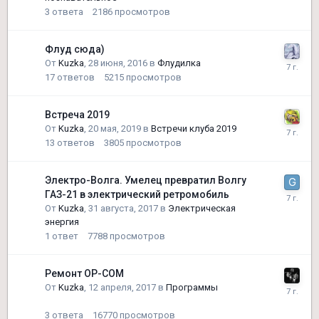
3
ответа
2186
просмотров
Флуд сюда)
От
Kuzka
,
28 июня, 2016
в
Флудилка
17
ответов
5215
просмотров
Встреча 2019
От
Kuzka
,
20 мая, 2019
в
Встречи клуба 2019
13
ответов
3805
просмотров
Электро-Волга. Умелец превратил Волгу
ГАЗ-21 в электрический ретромобиль
От
Kuzka
,
31 августа, 2017
в
Электрическая
энергия
1
ответ
7788
просмотров
Ремонт OP-COM
От
Kuzka
,
12 апреля, 2017
в
Программы
3
ответа
16770
просмотров