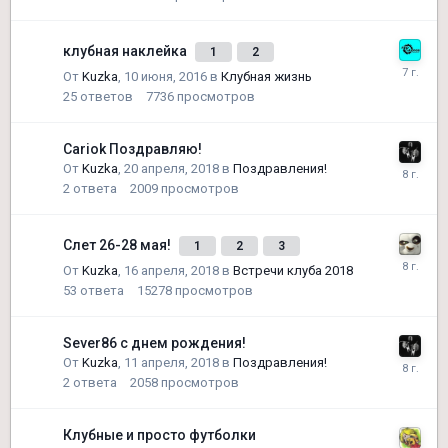
клубная наклейка
1
2
От
Kuzka
,
10 июня, 2016
в
Клубная жизнь
25
ответов
7736
просмотров
Cariok Поздравляю!
От
Kuzka
,
20 апреля, 2018
в
Поздравления!
2
ответа
2009
просмотров
Слет 26-28 мая!
1
2
3
От
Kuzka
,
16 апреля, 2018
в
Встречи клуба 2018
53
ответа
15278
просмотров
Sever86 с днем рождения!
От
Kuzka
,
11 апреля, 2018
в
Поздравления!
2
ответа
2058
просмотров
Клубные и просто футболки