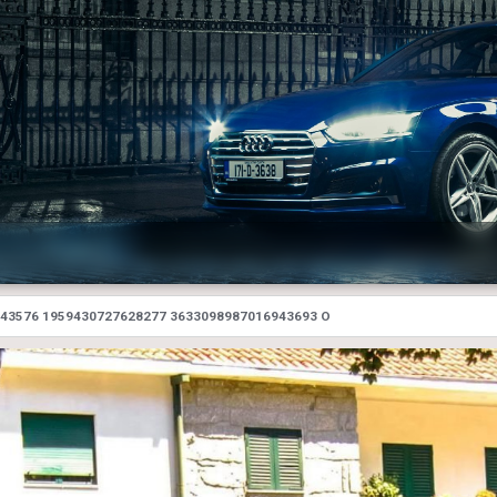
43576 1959430727628277 3633098987016943693 O