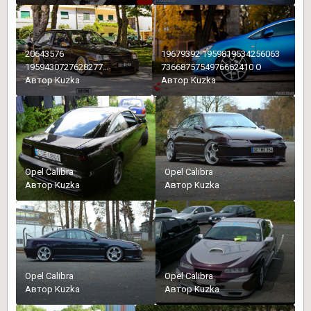
20643576
19679392 1959819534256063
1959430727628277
7366875754976662410 O
3633098987016943693 O
Автор
Kuzka
Автор
Kuzka
Opel Calibra
Opel Calibra
Автор
Kuzka
Автор
Kuzka
Opel Calibra
Opel Calibra
Автор
Kuzka
Автор
Kuzka