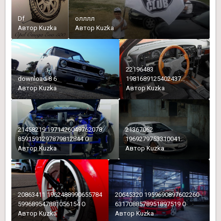
Df
олллл
Автор
Kuzka
Автор
Kuzka
22196483
download 8 6
1981689125402437
Автор
Kuzka
6763743085667659249 N
Автор
Kuzka
21458219 1971426049762078
21367062
8591591297879812844 O
1969279753310041
Автор
Kuzka
2918636863815037776 O
Автор
Kuzka
20863411 1962488990655784
20645320 1959690897602260
599689547881056154 O
6317088578951897519 O
Автор
Kuzka
Автор
Kuzka