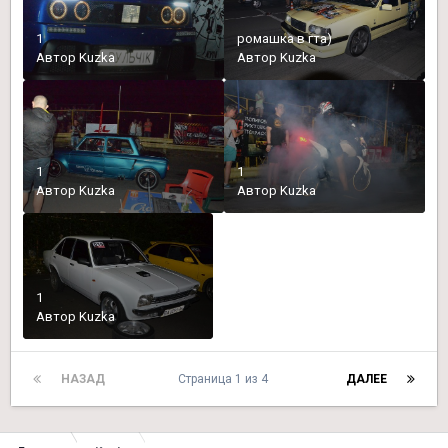
1
ромашка в гта)
Автор
Kuzka
Автор
Kuzka
1
1
Автор
Kuzka
Автор
Kuzka
1
Автор
Kuzka
НАЗАД
Страница 1 из 4
ДАЛЕЕ