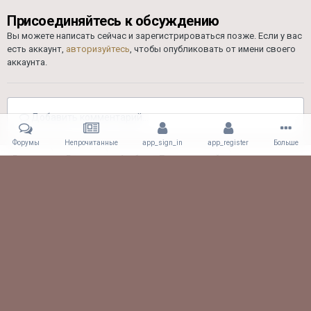
Присоединяйтесь к обсуждению
Вы можете написать сейчас и зарегистрироваться позже. Если у вас
есть аккаунт,
авторизуйтесь
, чтобы опубликовать от имени своего
аккаунта.
Добавить комментарий...
Форумы
Непрочитанные
app_sign_in
app_register
Больше
Главная
Галерея
Альбомы Пользователей
Драг 26.08.17
TRDzc9qzevA.jpg
Facebook
Viber
Обратная связь
61.CLUB! All rights reserved.
Powered by Invision Community