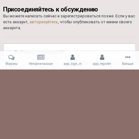
Присоединяйтесь к обсуждению
Вы можете написать сейчас и зарегистрироваться позже. Если у вас
есть аккаунт,
авторизуйтесь
, чтобы опубликовать от имени своего
аккаунта.
Добавить комментарий...
Форумы
Непрочитанные
app_sign_in
app_register
Больше
Главная
Галерея
Альбомы Пользователей
Драг 26.08.17
jZ4SKukzKkU.jpg
Facebook
Viber
Обратная связь
61.CLUB! All rights reserved.
Powered by Invision Community