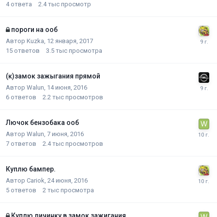
4
ответа
2.4 тыс
просмотр
пороги на ооб
Автор
Kuzka
,
12 января, 2017
15
ответов
3.5 тыс
просмотра
(к)замок зажыгания прямой
Автор
Walun
,
14 июня, 2016
6
ответов
2.2 тыс
просмотров
Лючок бензобака ооб
Автор
Walun
,
7 июня, 2016
7
ответов
2.4 тыс
просмотров
Куплю бампер.
Автор
Cariok
,
24 июня, 2016
5
ответов
2 тыс
просмотра
Куплю личинку в замок зажигания