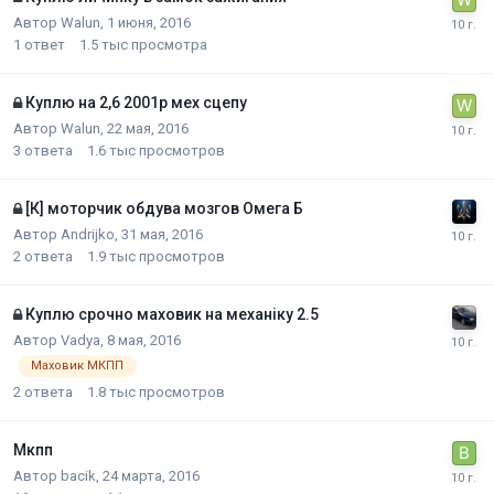
Автор
Walun
,
1 июня, 2016
1
ответ
1.5 тыс
просмотра
Куплю на 2,6 2001р мех сцепу
Автор
Walun
,
22 мая, 2016
3
ответа
1.6 тыс
просмотров
[К] моторчик обдува мозгов Омега Б
Автор
Andrijko
,
31 мая, 2016
2
ответа
1.9 тыс
просмотров
Куплю срочно маховик на механіку 2.5
Автор
Vadya
,
8 мая, 2016
Маховик МКПП
2
ответа
1.8 тыс
просмотров
Мкпп
Автор
bacik
,
24 марта, 2016