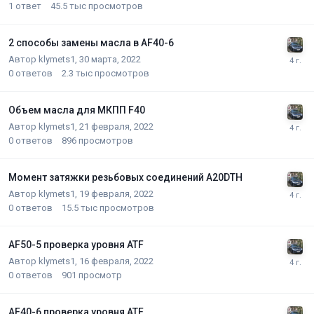
1
ответ
45.5 тыс
просмотров
2 способы замены масла в AF40-6
Автор
klymets1
,
30 марта, 2022
0
ответов
2.3 тыс
просмотров
Объем масла для МКПП F40
Автор
klymets1
,
21 февраля, 2022
0
ответов
896
просмотров
Момент затяжки резьбовых соединений A20DTH
Автор
klymets1
,
19 февраля, 2022
0
ответов
15.5 тыс
просмотров
AF50-5 проверка уровня ATF
Автор
klymets1
,
16 февраля, 2022
0
ответов
901
просмотр
AF40-6 проверка уровня ATF