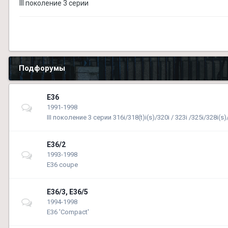
ІІІ поколение 3 серии
Подфорумы
E36
1991-1998
III поколение 3 серии 316i/318(t)i(s)/320i / 323i /325i/328i(s
E36/2
1993-1998
E36 coupe
E36/3, E36/5
1994-1998
E36 'Compact'