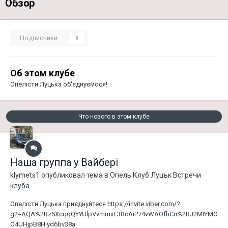
Обзор
Подписчики
0
Об этом клубе
Опелісти Луцька об'єднуємося!
Что нового в этом клубе
Наша группа у Вайбері
klymets1
опубликовал тема в
Опель Клуб Луцьк Встречи
клуба
Опелісти Луцька приєднуйтеся https://invite.viber.com/?
g2=AQA%2Bz5XcqqQYYUlpVvmmxE3RcAiP74vWAOfhCn%2BJ2MIYMO
O4UHjpB8Hiyd6bv38a