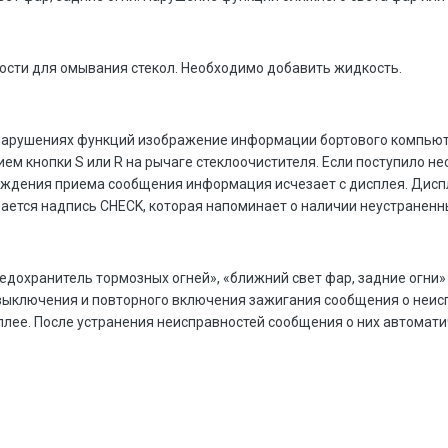
ости для омывания стекол. Необходимо добавить жидкость.
 нарушениях функций изображение информации бортового компьют
ем кнопки S или R на рычаге стеклоочистителя. Если поступило н
рждения приема сообщения информация исчезает с дисплея. Диспл
ается надпись CHECK, которая напоминает о наличии неустраненн
едохранитель тормозных огней», «ближний свет фар, задние огни»
выключения и повторного включения зажигания сообщения о неисп
лее. После устранения неисправностей сообщения о них автомати