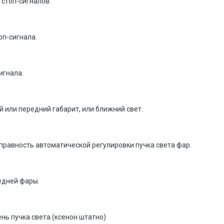
 стоп-сигналов.
оп-сигнала.
сигнала.
дний или передний габарит, или ближний свет.
справность автоматической регулировки пучка света фар.
едней фары.
ень пучка света (ксенон штатно)