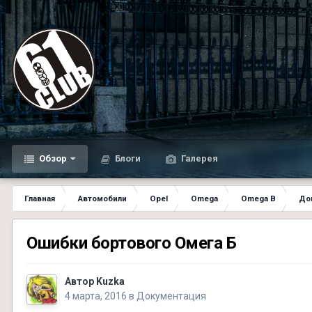
Обзор
Блоги
Галерея
Главная
Автомобили
Opel
Omega
Omega B
До
Ошибки бортового Омега Б
Автор
Kuzka
4 марта, 2016
в
Документация