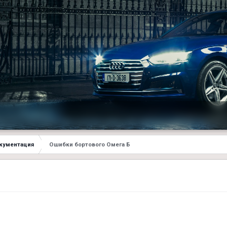
кументация
Ошибки бортового Омега Б