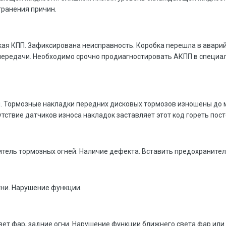
транения причин.
ая КПП. Зафиксирована неисправность. Коробка перешла в аварийн
4 передачи. Необходимо срочно продиагностировать АКПП в специ
. Тормозные накладки передних дисковых тормозов изношены до 
утствие датчиков износа накладок заставляет этот код гореть пост
итель тормозных огней. Наличие дефекта. Вставить предохранител
гни. Нарушение функции.
вет фар, задние огни. Нарушение функции ближнего света фар или 