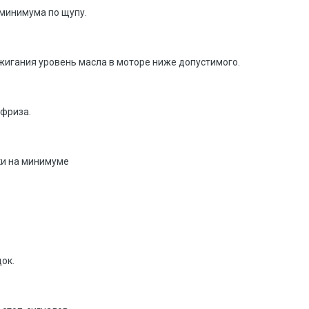
 минимума по щупу.
зажигания уровень масла в моторе ниже допустимого.
ифриза.
йки на минимуме
ок.