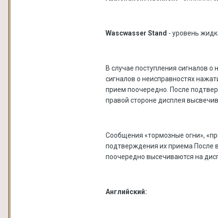
Wascwasser Stand
- уровень жидк
В случае поступления сигналов о
сигналов о неисправностях нажати
прием поочередно. После подтве
правой стороне дисплея высвечив
Сообщения «тормозные огни», «пр
подтверждения их приема После 
поочередно высечиваются на дисп
Английский: