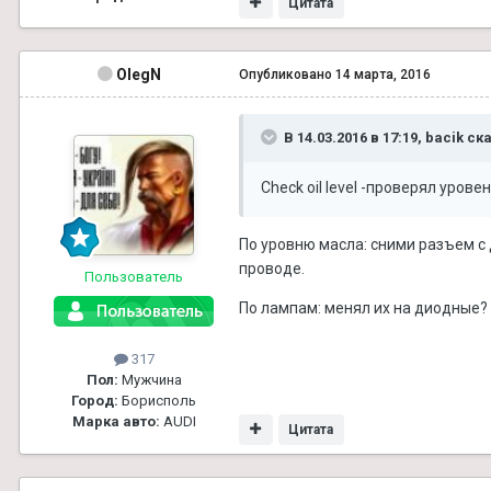
Цитата
OlegN
Опубликовано
14 марта, 2016
В 14.03.2016 в 17:19, bacik ск
Check oil level -проверял уров
По уровню масла: сними разъем с д
проводе.
Пользователь
По лампам: менял их на диодные?
317
Пол:
Мужчина
Город:
Борисполь
Марка авто:
AUDI
Цитата