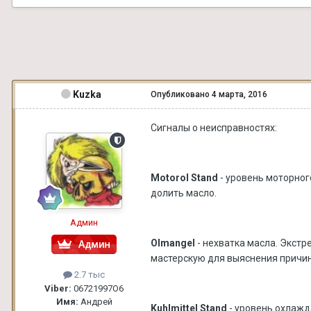
Kuzka
Опубликовано
4 марта, 2016
Сигналы о неисправностях:
Motorol Stand
- уровень моторног
долить масло.
Админ
Olmangel
- нехватка масла. Экстр
мастерскую для выяснения причин.
2.7 тыс
Viber:
06721997О6
Имя:
Андрей
Kuhlmittel Stand
- уровень охлаж