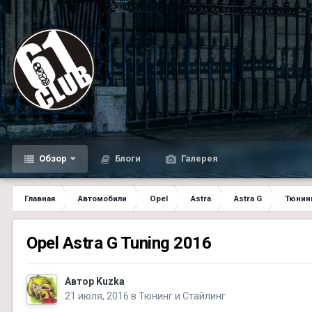
Обзор
Блоги
Галерея
Главная
Автомобили
Opel
Astra
Astra G
Тюнинг
Opel Astra G Tuning 2016
Автор
Kuzka
21 июля, 2016
в
Тюнинг и Стайлинг